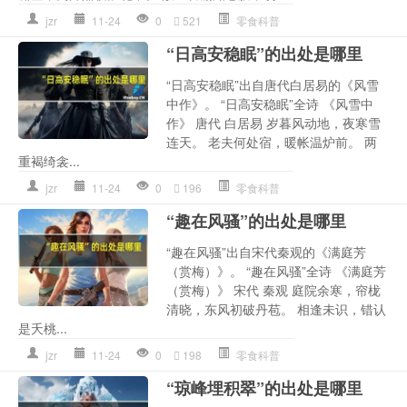
jzr
11-24
0
521
零食科普
“日高安稳眠”的出处是哪里
“日高安稳眠”出自唐代白居易的《风雪
中作》。 “日高安稳眠”全诗 《风雪中
作》 唐代 白居易 岁暮风动地，夜寒雪
连天。 老夫何处宿，暖帐温炉前。 两
重褐绮衾...
jzr
11-24
0
196
零食科普
“趣在风骚”的出处是哪里
“趣在风骚”出自宋代秦观的《满庭芳
（赏梅）》。 “趣在风骚”全诗 《满庭芳
（赏梅）》 宋代 秦观 庭院余寒，帘栊
清晓，东风初破丹苞。 相逢未识，错认
是夭桃...
jzr
11-24
0
198
零食科普
“琼峰埋积翠”的出处是哪里