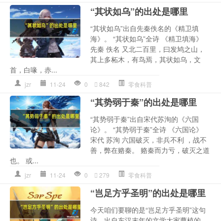
“其状如乌”的出处是哪里
“其状如乌”出自先秦佚名的《精卫填
海》。 “其状如乌”全诗 《精卫填海》
先秦 佚名 又北二百里，曰发鸠之山，
其上多柘木，有鸟焉，其状如乌，文
首，白喙，赤...
jzr
11-24
0
842
零食科普
“其势弱于秦”的出处是哪里
“其势弱于秦”出自宋代苏洵的《六国
论》。 “其势弱于秦”全诗 《六国论》
宋代 苏洵 六国破灭，非兵不利 ，战不
善，弊在赂秦。 赂秦而力亏，破灭之道
也。 或...
jzr
11-24
0
279
零食科普
“岂足方乎圣明”的出处是哪里
今天咱们要聊的是“岂足方乎圣明”这句
诗，出自东汉末年的文学大家曹植的