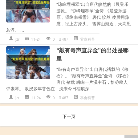
“琼峰埋积翠”出自唐代皎然的《晨登乐
游原。 “琼峰埋积翠”全诗 《晨登乐游
原，望终南积雪》 唐代 皎然 凌晨拥弊
裘，径上古原头。 雪霁山疑近，天高思
若浮。 ...
jzr
11-24
0
487
零食科普
“敲有奇声直异金”的出处是哪
里
“敲有奇声直异金”出自唐代褚载的《移
石》。 “敲有奇声直异金”全诗 《移石》
唐代 褚载 嶙峋一片溪中石，恰称幽人
弹素琴。 浪浸多年苔色在，洗来今日碏痕深...
jzr
11-24
0
487
零食科普
下一页