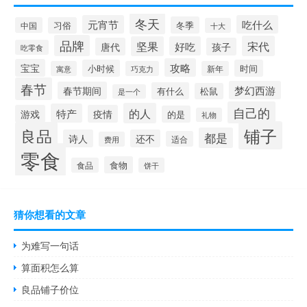
冬天
元宵节
吃什么
冬季
中国
习俗
十大
品牌
宋代
坚果
好吃
唐代
孩子
吃零食
攻略
宝宝
小时候
时间
寓意
巧克力
新年
春节
梦幻西游
春节期间
有什么
松鼠
是一个
自己的
的人
特产
游戏
疫情
的是
礼物
铺子
良品
都是
诗人
还不
适合
费用
零食
食物
食品
饼干
猜你想看的文章
为难写一句话
算面积怎么算
良品铺子价位