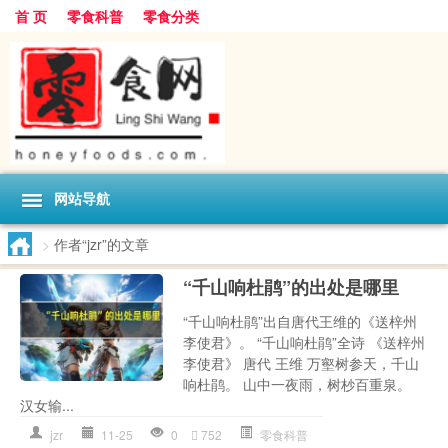
首 页
零食科普
零食分类
网站导航
>
作者“jzr”的文章
“千山响杜鹃”的出处是哪里
“千山响杜鹃”出自唐代王维的《送梓州
李使君》。 “千山响杜鹃”全诗 《送梓州
李使君》 唐代 王维 万壑树参天，千山
响杜鹃。 山中一夜雨，树杪百重泉。
汉女输...
jzr
11-25
0
752
零食科普