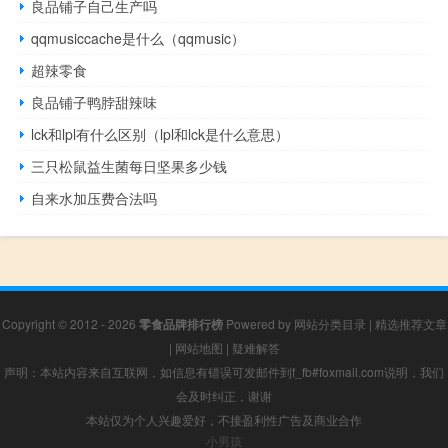
良品铺子自己生产吗
qqmusiccache是什么（qqmusic）
超辣零食
良品铺子鸭脖甜辣味
lck和lpl有什么区别（lpl和lck是什么意思）
三只松鼠益生菌每日坚果多少钱
自来水加压费合法吗
Copyright © 2012 - 2026
零食品牌排行榜
Powered by
网站分类目录
|
精选推荐文章
|
网站地图
|
疑难解答
声明：本站内容来自互联网，如信息有错误可发邮件到f_fb#foxmail.com说明，我们
会及时纠正，谢谢
本站仅为个人兴趣爱好，不接盈利性广告及商业合作
小男孩