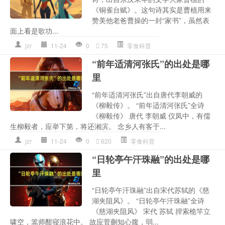
《铜雀台赋》。这句诗其实是曹植用来
赞美他老爸曹操的一封“家书”，虽然表
面上看是歌功...
jzr
11-24
0
75
零食科普
“前年适清河张氏”的出处是哪
里
“前年适清河张氏”出自唐代李朝威的
《柳毅传》。 “前年适清河张氏”全诗
《柳毅传》 唐代 李朝威 仪凤中，有儒
生柳毅者，应举下第，将还湘滨。 念乡人有客于...
jzr
11-24
0
620
零食科普
“日轮亭午汗珠融”的出处是哪
里
“日轮亭午汗珠融”出自宋代苏轼的《慈
湖夹阻风》。 “日轮亭午汗珠融”全诗
《慈湖夹阻风》 宋代 苏轼 捍索桅竿立
啸空，篙师酣寝浪花中。 故应菅蒯知心腹，弱...