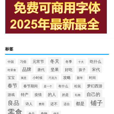
标签
冬天
元宵节
吃什么
冬季
中国
习俗
十大
品牌
宋代
坚果
好吃
唐代
孩子
吃零食
攻略
宝宝
小时候
时间
寓意
巧克力
新年
春节
梦幻西游
春节期间
有什么
松鼠
是一个
自己的
的人
特产
游戏
疫情
的是
礼物
铺子
良品
都是
诗人
还不
适合
费用
零食
食物
食品
饼干