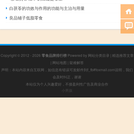
白茯苓的功效与作用的功能与主治与用量
良品铺子低脂零食
Copyright © 2012 - 2026
零食品牌排行榜
Powered by
网站分类目录
|
精选推荐文章
|
网站地图
|
疑难解答
声明：本站内容来自互联网，如信息有错误可发邮件到f_fb#foxmail.com说明，我们
会及时纠正，谢谢
本站仅为个人兴趣爱好，不接盈利性广告及商业合作
小男孩