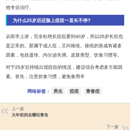
他专业治疗。
为什么25岁后还脸上痘痘一直长不停?
从医学上讲，完全杜绝长痘痘要到40岁，所以25岁长痘也
是正常的。那属于成人痘，又叫痤疮。痤疮的形成有诸多
因素，包括遗传、内分泌失调、皮肤类型、饮食习惯等。
对于25岁后持续出现痘痘的情况，建议综合考虑多方面因
素。首先，注意饮食习惯，避免食用辛
网络标签：
男生
痘痘
青春痘
上一篇
大年初四去哪玩青岛
下一篇