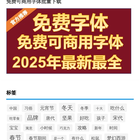
免费可商用字体批量下载
标签
冬天
元宵节
吃什么
冬季
中国
习俗
十大
品牌
宋代
坚果
好吃
唐代
孩子
吃零食
攻略
宝宝
小时候
时间
寓意
巧克力
新年
春节
梦幻西游
春节期间
有什么
松鼠
是一个