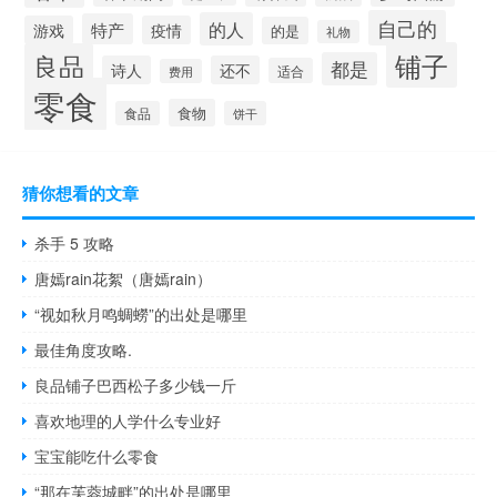
自己的
的人
特产
游戏
疫情
的是
礼物
铺子
良品
都是
诗人
还不
适合
费用
零食
食物
食品
饼干
猜你想看的文章
杀手 5 攻略
唐嫣rain花絮（唐嫣rain）
“视如秋月鸣蜩蟧”的出处是哪里
最佳角度攻略.
良品铺子巴西松子多少钱一斤
喜欢地理的人学什么专业好
宝宝能吃什么零食
“那在芙蓉城畔”的出处是哪里