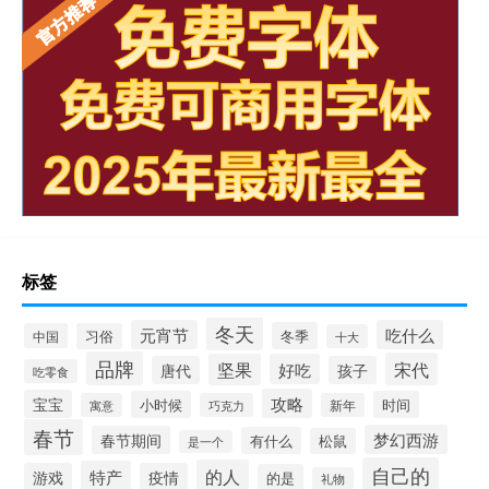
标签
冬天
元宵节
吃什么
冬季
中国
习俗
十大
品牌
宋代
坚果
好吃
唐代
孩子
吃零食
攻略
宝宝
小时候
时间
寓意
巧克力
新年
春节
梦幻西游
春节期间
有什么
松鼠
是一个
自己的
的人
特产
游戏
疫情
的是
礼物