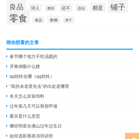
铺子
良品
都是
诗人
还不
适合
费用
零食
食物
食品
饼干
猜你想看的文章
春节哪个地方不吃汤圆的
牙膏倒吸什么梗
qq炫铃在哪（qq炫铃）
“莼丝未老君先去”的出处是哪里
冬天怎么安装饵料
过年第几天可以剪指甲缝
案宗是什么意思
哪些明星在佛山过年过生日
如何选影视表演培训班