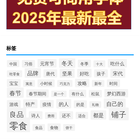
标签
冬天
元宵节
吃什么
冬季
中国
习俗
十大
品牌
宋代
坚果
好吃
唐代
孩子
吃零食
攻略
宝宝
小时候
时间
寓意
巧克力
新年
春节
梦幻西游
春节期间
有什么
松鼠
是一个
自己的
的人
特产
游戏
疫情
的是
礼物
铺子
良品
都是
诗人
还不
适合
费用
零食
食物
食品
饼干