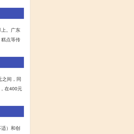
择上。广东
、糕点等传
元之间，同
在400元
不适）和创