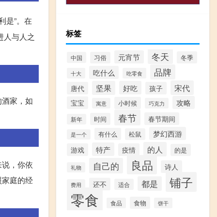
利是”。在
标签
进人与人之
冬天
元宵节
冬季
中国
习俗
品牌
吃什么
十大
吃零食
宋代
坚果
好吃
唐代
孩子
的酒家，如
攻略
宝宝
小时候
寓意
巧克力
春节
春节期间
时间
新年
梦幻西游
有什么
松鼠
是一个
的人
特产
游戏
疫情
的是
良品
来说，你依
自己的
诗人
礼物
铺子
照家庭的经
都是
还不
适合
费用
零食
食物
食品
饼干