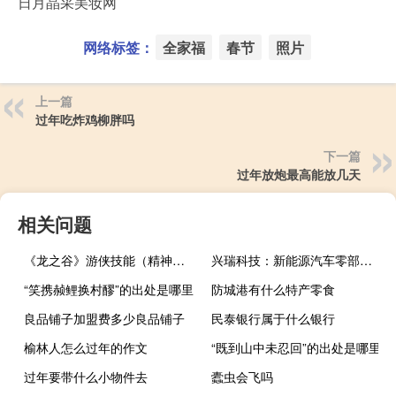
日月晶采美妆网
网络标签：
全家福
春节
照片
上一篇
过年吃炸鸡柳胖吗
下一篇
过年放炮最高能放几天
相关问题
《龙之谷》游侠技能（精神爆发​）
兴瑞科技：新能源汽车零部件基地预计明年上半年投产
“笑携赪鲤换村醪”的出处是哪里
防城港有什么特产零食
良品铺子加盟费多少良品铺子
民泰银行属于什么银行
榆林人怎么过年的作文
“既到山中未忍回”的出处是哪里
过年要带什么小物件去
蠹虫会飞吗