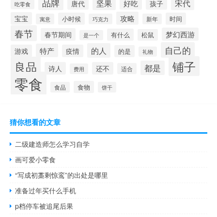
品牌
宋代
坚果
好吃
唐代
孩子
吃零食
攻略
宝宝
小时候
时间
寓意
巧克力
新年
春节
梦幻西游
春节期间
有什么
松鼠
是一个
自己的
的人
特产
游戏
疫情
的是
礼物
铺子
良品
都是
诗人
还不
适合
费用
零食
食物
食品
饼干
猜你想看的文章
二级建造师怎么学习自学
画可爱小零食
“写成初藁剩惊鸾”的出处是哪里
准备过年买什么手机
p档停车被追尾后果