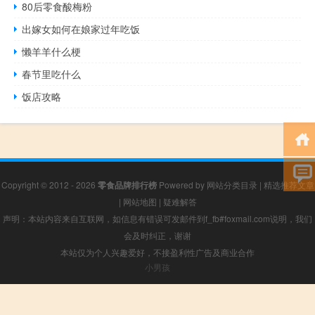
80后零食酸梅粉
出嫁女如何在娘家过年吃饭
懒羊羊什么梗
春节里吃什么
饭店攻略
Copyright © 2012 - 2026
零食品牌排行榜
Powered by
网站分类目录
|
精选推荐文章
|
网站地图
|
疑难解答
声明：本站内容来自互联网，如信息有错误可发邮件到f_fb#foxmail.com说明，我们
会及时纠正，谢谢
本站仅为个人兴趣爱好，不接盈利性广告及商业合作
小男孩