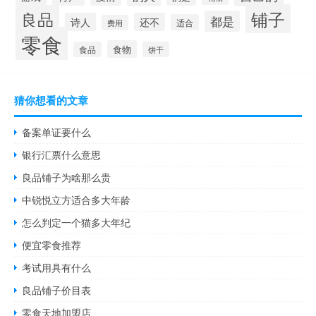
铺子
良品
都是
诗人
还不
适合
费用
零食
食物
食品
饼干
猜你想看的文章
备案单证要什么
银行汇票什么意思
良品铺子为啥那么贵
中锐悦立方适合多大年龄
怎么判定一个猫多大年纪
便宜零食推荐
考试用具有什么
良品铺子价目表
零食天地加盟店