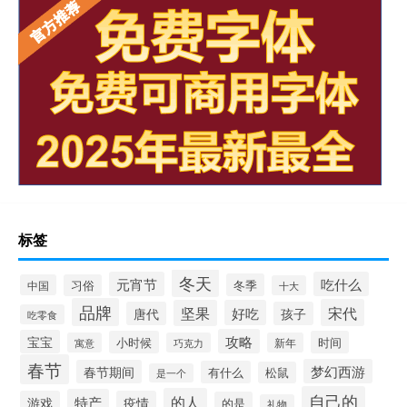
标签
冬天
元宵节
吃什么
冬季
中国
习俗
十大
品牌
宋代
坚果
好吃
唐代
孩子
吃零食
攻略
宝宝
小时候
时间
寓意
巧克力
新年
春节
梦幻西游
春节期间
有什么
松鼠
是一个
自己的
的人
特产
游戏
疫情
的是
礼物