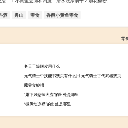
做法： 1.小黄鱼去腮和内脏，清水洗净沥干 2.加花椒粉、...
料酒
舟山
零食
香酥小黄鱼零食
零
冬天干燥脱皮用什么
元气骑士中技能书残页有什么用 元气骑士古代武器残页
藏零食妙招
“露下风悲萤火流”的出处是哪里
“微风动凉襟”的出处是哪里