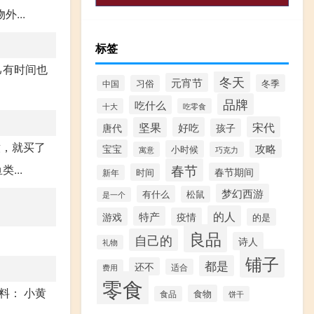
...
标签
己有时间也
冬天
元宵节
冬季
中国
习俗
品牌
吃什么
十大
吃零食
宋代
坚果
好吃
唐代
孩子
嫩，就买了
攻略
宝宝
小时候
寓意
巧克力
春节
...
春节期间
时间
新年
梦幻西游
有什么
松鼠
是一个
的人
特产
游戏
疫情
的是
良品
自己的
诗人
礼物
铺子
都是
还不
适合
费用
零食
料： 小黄
食物
食品
饼干