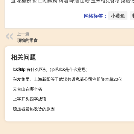
鱼 花椒粉 盐 白胡椒粉 料酒 啤酒 面粉 玉米相克食物 菜谱
网络标签：
小黄鱼
上一篇
顶饿的零食
相关问题
lck和lpl有什么区别（lpl和lck是什么意思）
兴发集团、上海新阳等于武汉共设私募公司注册资本超20亿
云台山在哪个省
上字开头四字成语
稳压器发热发烫的原因