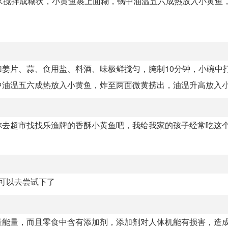
水搅拌成糊状，小黄鱼裹上面糊，锅中油温五六成热放入小黄鱼
姜片、蒜、食用盐、料酒、味极鲜搅匀，腌制10分钟，小碗中
油温五六成热放入小黄鱼，炸至两面微黄捞出，油温升高放入小黄
你去超市找找乐渔牌的香酥小黄鱼吧，我给我家的孩子经常吃这
的可以去尝试下了
量能量，而且零食中含有添加剂，添加剂对人体机能有损害，造