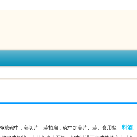
料酒
净放碗中，姜切片，蒜拍扁，碗中加姜片、蒜、食用盐、