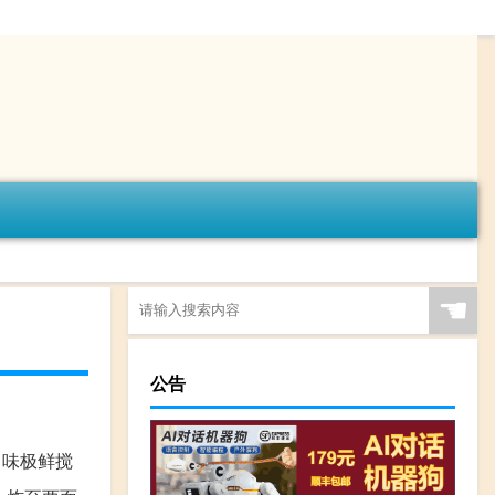
☚
公告
、味极鲜搅