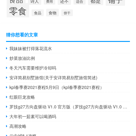
都是
诗人
还不
适合
费用
零食
食物
食品
饼干
猜你想看的文章
我妹妹被打得落花流水
炒菜放油比例
冬天汽车需要维护冷却吗
安详简易别墅旅馆(关于安详简易别墅旅馆简述)
kpl春季赛2021赛程5月9日（kpl春季赛2021赛程）
红眼巨龙攻略
罗技g27方向盘驱动 V1.0 官方版（罗技g27方向盘驱动 V1.0 官方版功能简介）
大年初一茹素可以喝酒吗
高潮攻略
云中城8 1攻略