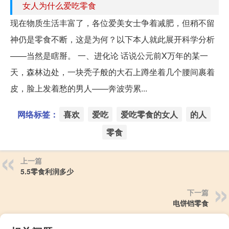
女人为什么爱吃零食
现在物质生活丰富了，各位爱美女士争着减肥，但稍不留
神仍是零食不断，这是为何？以下本人就此展开科学分析
——当然是瞎掰。 一、进化论 话说公元前X万年的某一
天，森林边处，一块秃子般的大石上蹲坐着几个腰间裹着
皮，脸上发着愁的男人——奔波劳累...
网络标签：
喜欢
爱吃
爱吃零食的女人
的人
零食
上一篇
5.5零食利润多少
下一篇
电饼铛零食