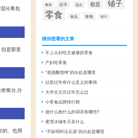
铺子
都是
还不
适合
费用
干湿分离包
零食
食物
食品
饼干
猜你想看的文章
 但是那里
不上火好吃又健康的零食
产妇吃零食
“道德酿缙绅”的出处是哪里
以前过年有什么意义的事情
收银台,分
大学生元旦过年怎么过
小零食品牌排行榜
德什么抱什么的词语有哪些?
蜜雪冰城冬天卖什么
好的。也用
“不际明时论石渠”的出处是哪里