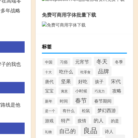
子在高端零
十多年战略
免费可商用字体批量下载
标签
冬天
元宵节
冬季
中国
习俗
牌子的我也
品牌
吃什么
十大
吃零食
宋代
坚果
好吃
唐代
孩子
攻略
宝宝
小时候
寓意
巧克力
春节
春节期间
时间
新年
”路线是他
梦幻西游
有什么
松鼠
是一个
的人
特产
游戏
疫情
的是
良品
自己的
诗人
礼物