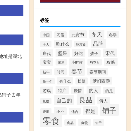
标签
冬天
元宵节
冬季
中国
习俗
品牌
吃什么
十大
吃零食
宋代
坚果
好吃
唐代
孩子
册地址是湖北
攻略
宝宝
小时候
寓意
巧克力
春节
春节期间
时间
新年
梦幻西游
有什么
松鼠
是一个
的人
特产
游戏
疫情
的是
良品铺子去年
良品
自己的
诗人
礼物
铺子
都是
还不
适合
费用
零食
食物
食品
饼干