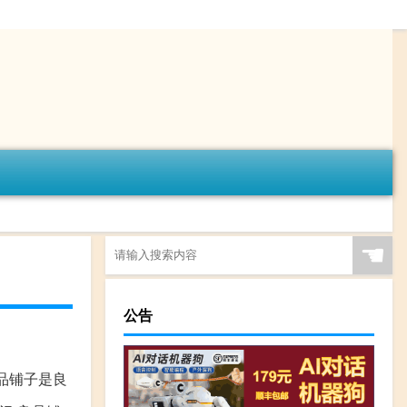
☚
公告
品铺子是良