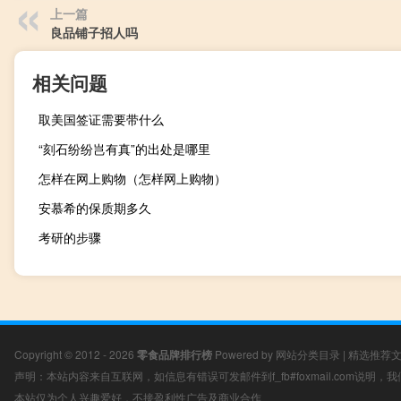
上一篇
良品铺子招人吗
相关问题
取美国签证需要带什么
“刻石纷纷岂有真”的出处是哪里
怎样在网上购物（怎样网上购物）
安慕希的保质期多久
考研的步骤
Copyright © 2012 - 2026
零食品牌排行榜
Powered by
网站分类目录
|
精选推荐
声明：本站内容来自互联网，如信息有错误可发邮件到f_fb#foxmail.com说明
本站仅为个人兴趣爱好，不接盈利性广告及商业合作