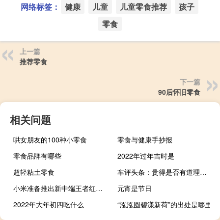
网络标签：
健康
儿童
儿童零食推荐
孩子
零食
上一篇
推荐零食
下一篇
90后怀旧零食
相关问题
哄女朋友的100种小零食
零食与健康手抄报
零食品牌有哪些
2022年过年吉时是
超轻粘土零食
车评头条：贵得是否有道理试试就知道 讴歌TLX 首试
小米准备推出新中端王者红米12 5G手机
元宵是节日
2022年大年初四吃什么
“泓泓圆碧漾新荷”的出处是哪里