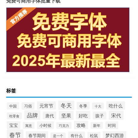
免费可商用字体批量下载
标签
冬天
元宵节
吃什么
冬季
中国
习俗
十大
品牌
宋代
坚果
好吃
唐代
孩子
吃零食
攻略
宝宝
小时候
时间
寓意
巧克力
新年
春节
梦幻西游
春节期间
有什么
松鼠
是一个