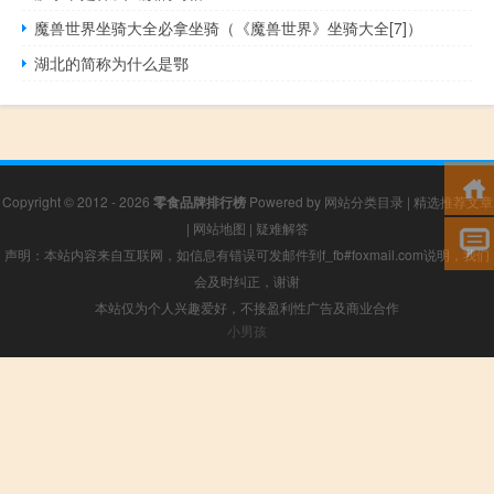
魔兽世界坐骑大全必拿坐骑（《魔兽世界》坐骑大全[7]）
湖北的简称为什么是鄂
Copyright © 2012 - 2026
零食品牌排行榜
Powered by
网站分类目录
|
精选推荐文章
|
网站地图
|
疑难解答
声明：本站内容来自互联网，如信息有错误可发邮件到f_fb#foxmail.com说明，我们
会及时纠正，谢谢
本站仅为个人兴趣爱好，不接盈利性广告及商业合作
小男孩