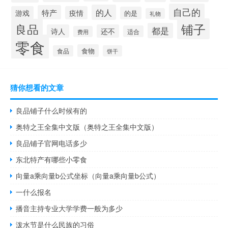
自己的
的人
特产
游戏
疫情
的是
礼物
铺子
良品
都是
诗人
还不
适合
费用
零食
食物
食品
饼干
猜你想看的文章
良品铺子什么时候有的
奥特之王全集中文版（奥特之王全集中文版）
良品铺子官网电话多少
东北特产有哪些小零食
向量a乘向量b公式坐标（向量a乘向量b公式）
一什么报名
播音主持专业大学学费一般为多少
泼水节是什么民族的习俗