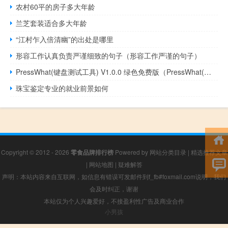
农村60平的房子多大年龄
兰芝套装适合多大年龄
“江村乍入倍清幽”的出处是哪里
形容工作认真负责严谨细致的句子（形容工作严谨的句子）
PressWhat(键盘测试工具) V1.0.0 绿色免费版（PressWhat(键盘测试工具) V1.0.0 绿色免费版功能简介）
珠宝鉴定专业的就业前景如何
Copyright © 2012 - 2026
零食品牌排行榜
Powered by
网站分类目录
|
精选推荐文章
|
网站地图
|
疑难解答
声明：本站内容来自互联网，如信息有错误可发邮件到f_fb#foxmail.com说明，我们
会及时纠正，谢谢
本站仅为个人兴趣爱好，不接盈利性广告及商业合作
小男孩