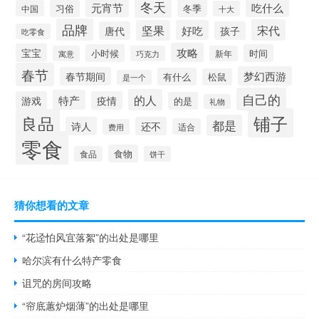
冬天
元宵节
吃什么
冬季
中国
习俗
十大
品牌
宋代
坚果
好吃
唐代
孩子
吃零食
攻略
宝宝
小时候
时间
寓意
巧克力
新年
春节
梦幻西游
春节期间
有什么
松鼠
是一个
自己的
的人
特产
游戏
疫情
的是
礼物
铺子
良品
都是
诗人
还不
适合
费用
零食
食物
食品
饼干
猜你想看的文章
“花迳怕风宜落絮”的出处是哪里
哈尔滨有什么特产零食
诅咒的房间攻略
“帘底蕙炉烟薄”的出处是哪里