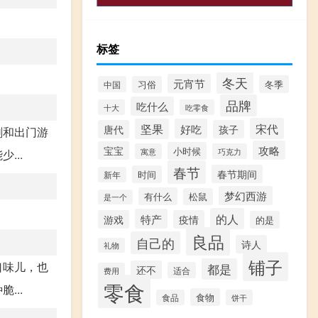
标签
冬天
元宵节
冬季
中国
习俗
品牌
吃什么
十大
吃零食
宋代
坚果
好吃
唐代
孩子
剧和出门游
攻略
宝宝
小时候
寓意
巧克力
...
春节
春节期间
时间
新年
梦幻西游
有什么
松鼠
是一个
的人
特产
游戏
疫情
的是
良品
自己的
诗人
礼物
铺子
口味儿，也
都是
还不
适合
费用
零食
...
食物
食品
饼干