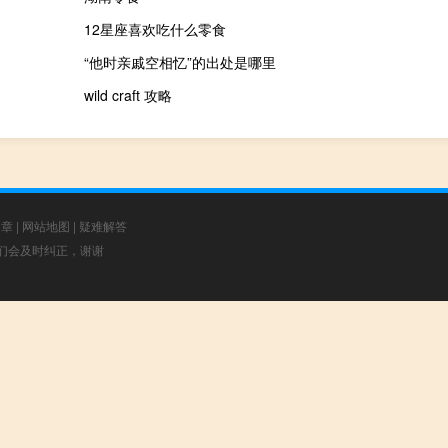
12星座喜欢吃什么零食
“他时亲戚空相忆”的出处是哪里
wild craft 攻略
文章
|
网站地图
|
疑难解答
，我们会及时纠正，谢谢