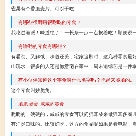
雀巢有个香脆麦片。可以干吃
有哪些很耐嚼很耐吃的零食？
我吃过渔派！味道绝了！一长条一点一点抿着吃！顺便说
有嚼劲的零食有哪些？
有嚼劲、又解饿、味道还美，宅家追剧时，这几种零食最
山玩水，很多的人还是愿意宅在家中，周末追综艺是一件幸
有小伙伴知道这个零食叫什么名字吗？吃起来脆脆的...
这个零食叫妙脆角。
脆脆 硬硬 咸咸的零食
脆脆的，硬硬的，咸咸的零食可以问猫耳朵来做猫耳多圈
有消炎口味的。比较好吃，这方的食品呢如果是看电影，看