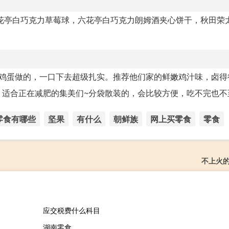
，六花亭白巧克力草莓球，六花亭白巧克力朗姆酒夹心饼干，秋田荣
纯鸡蛋做的，一口下去超级扎实。推荐他们家的鲜嫩鸡汁味，卤得
合正在减肥的集美们~分袋散装的，会比较方便，吃不完也不至.
零食有哪些
坚果
有什么
朝鲜族
网上买零食
零食
不上火的
应交税费什么科目
湖南零食