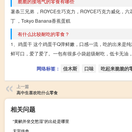
脆脆的接地气的零食有哪些
薯条三兄弟 ，ROYCE生巧克力，ROYCE巧克力威化
丁 ，Tokyo Banana香蕉蛋糕
有什么比较耐吃的零食？
1、鸡蛋干 这个鸡蛋干Q弹鲜嫩，口感一流，吃的出来是
鲜可口，爱了爱了。一包有很多小袋超级耐吃，低卡无油，适
网络标签：
佳木斯
口味
吃起来脆脆的
上一篇
高中生喜欢吃什么零食
相关问题
“黄鹂并坐交愁湿”的出处是哪里
天宇传奇