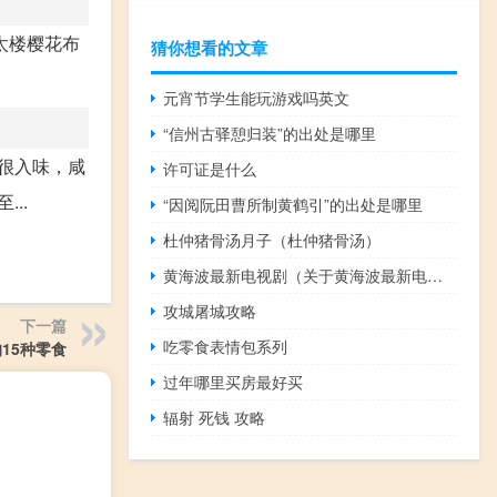
太楼樱花布
猜你想看的文章
元宵节学生能玩游戏吗英文
“信州古驿憩归装”的出处是哪里
很入味，咸
许可证是什么
..
“因阅阮田曹所制黄鹤引”的出处是哪里
杜仲猪骨汤月子（杜仲猪骨汤）
黄海波最新电视剧（关于黄海波最新电视剧的介绍）
攻城屠城攻略
下一篇
吃零食表情包系列
15种零食
过年哪里买房最好买
辐射 死钱 攻略