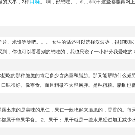
口味
脆的大枣，2种
。 啊，好想吃、、⊙﹏⊙b汗 这些都能再网
子片、米饼等等吧。。。 女生的话还可以选择汉波枣，很好吃呢
上买到，你也可以看看别的想吃的，我也只说了一小部分我爱吃的 
你想吃的那种脆脆的肯定多少含热量和脂肪。那又能帮助什么减
。口味很好。像零食。而且稍微不太容易胖。是种粗粮。脂肪也
裸露出来的是美味的果仁，果仁一般吃起来脆脆的，香香的。每
属于坚果零食。 2、果干： 果干就是一些水果经过加工减少水分