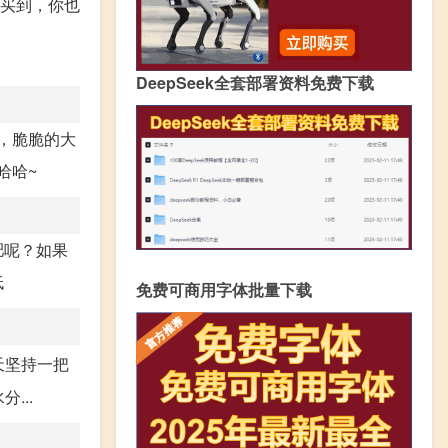
上买到，你也
DeepSeek全套部署资料免费下载
，脆脆的大
哈哈~
肥呢？如果
低
免费可商用字体批量下载
天坚持一把
...