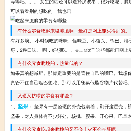
等等吧。。。 女生的话还可以选择汉波枣，很好吃呢，脆
可以看看别的想吃的，我也只
有什么零食吃起来嘎嘣脆啊，最好是网上能买得到的。
有好多埃。 小时候吃的咪咪、怪味豆、小馒头、锅巴、椰
枣，2种口味。 啊，好想吃、、⊙﹏⊙b汗 这些都能再网
有什么零食脆脆的，热量低的？
如果真的想减肥。那肯定重要的是管住自己的嘴巴。我想
真管不住自己嘴巴想吃。那可以用雀巢低脂谷物片代替吧
又硬又抗嚼的零食有哪些？
坚果
1、
： 坚果有一层坚硬的外壳包裹着，剥开这层壳，
坚果，对人身体有不少好处。核桃、腰果、开心果、巴旦木都
有什么零食吃起来脆脆的又不会上火不会长胖呢