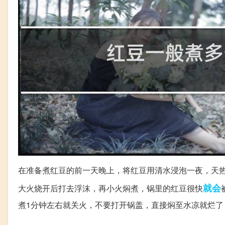
在准备煮红豆的前一天晚上，将红豆用清水浸泡一夜，天
就会
大火烧开后打去浮沫，再小火焖煮，锅里的红豆很快
煮1分钟左右就关火，不要打开锅盖，直接焖至水凉就烂了