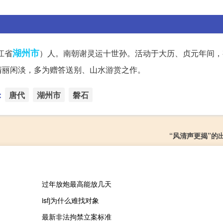
湖州市
江省
）人。南朝谢灵运十世孙。活动于大历、贞元年间，
清丽闲淡，多为赠答送别、山水游赏之作。
：
唐代
湖州市
磐石
“风清声更揭”的
过年放炮最高能放几天
isfj为什么难找对象
最新非法拘禁立案标准