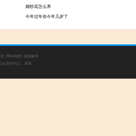
婚纱花怎么养
今年过年你今年几岁了
文章
|
网站地图
|
疑难解答
，我们会及时纠正，谢谢