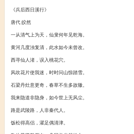
《兵后西日溪行》
唐代 皎然
一从清气上为天，仙叟何年见乾海。
黄河几度浊复清，此水如今未曾改。
西寻仙人渚，误入桃花穴。
风吹花片使我迷，时时问山惊踏雪。
石梁丹灶意更奇，春草不生多故辙。
我来隐道非隐身，如今世上无风尘。
路是武陵路，人非秦代人。
饭松得高侣，濯足偶清津。