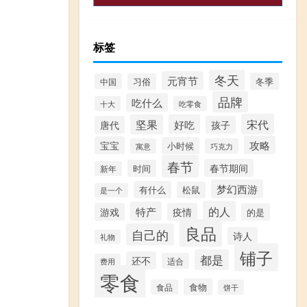
标签
冬天
元宵节
冬季
中国
习俗
品牌
吃什么
十大
吃零食
宋代
坚果
好吃
唐代
孩子
攻略
宝宝
小时候
寓意
巧克力
春节
春节期间
时间
新年
梦幻西游
有什么
松鼠
是一个
的人
特产
游戏
疫情
的是
良品
自己的
诗人
礼物
铺子
都是
还不
适合
费用
零食
食物
食品
饼干