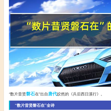
磐石
唐代
“数片昔贤
在”出自
皎然的《兵后西日溪行》。
“数片昔贤磐石在”全诗