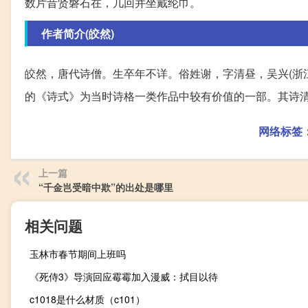
数片昔贤磐石在，几回并坐戴纶巾。
作者简介(皎然)
皎然，唐代诗僧。生卒年不详。俗姓谢，字清昼，吴兴(浙
的《诗式》为当时诗格一类作品中较有价值的一部。其诗
网络标签
上一篇
“千金岂受暗中欺”的出处是哪里
相关问题
玉林市春节期间上班吗
《死侍3》导演回应霉霉加入漫威：拭目以待
c1018是什么材质（c101）