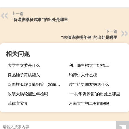
上一篇
“备谨彻桑征戍事”的出处是哪里
下一篇
“未须诗较明年健”的出处是哪里
相关问题
大学生支委是什么
利川哪里招大年纪招工
良品铺子黄桃罐头
约德尔人什么梗
双面埋弧焊直缝钢管（双面埋弧焊直缝钢管简介）
过年给男朋友妈送什么
改装大涡轮能过年检吗
“一枕华胥梦觉”的出处是哪里
菲律宾零食
河南大年初二有雨吗吗
☚