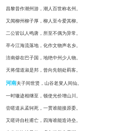
昌黎昔作潮州游，潮人百世称名州。
又闻柳州柳子厚，柳人至今爱其柳。
二公皆以人鸣唐，所至不偶为异常。
卒今江海流落地，化作文物声名乡。
涪南僻在巴子国，地绝中州少人物。
天将儒道淑是邦，曾向先朝处羁客。
河南
夫子间世贤，山谷老叟人间仙。
一时辙迹相继至，顿使光价增山川。
尝嗟道从孟轲死，一贯谁能接原委。
又嗟诗自杜甫亡，四海谁能造诗垒。