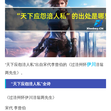
伊川
“天下应怨涪人私”出自宋代李曾伯的《过涪州怀
涪翁
两先生》。
“天下应怨涪人私”全诗
《过涪州怀伊川涪翁两先生》
宋代 李曾伯