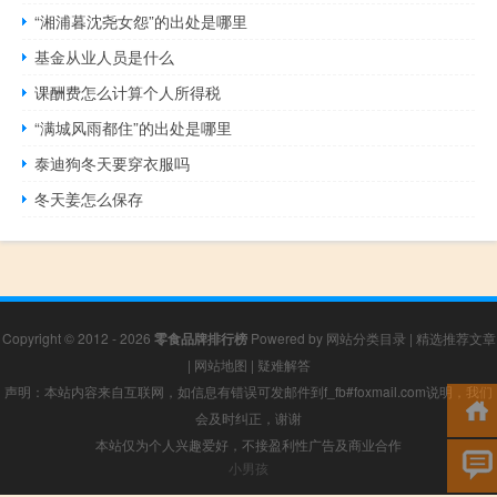
“湘浦暮沈尧女怨”的出处是哪里
基金从业人员是什么
课酬费怎么计算个人所得税
“满城风雨都住”的出处是哪里
泰迪狗冬天要穿衣服吗
冬天姜怎么保存
Copyright © 2012 - 2026
零食品牌排行榜
Powered by
网站分类目录
|
精选推荐文章
|
网站地图
|
疑难解答
声明：本站内容来自互联网，如信息有错误可发邮件到f_fb#foxmail.com说明，我们
会及时纠正，谢谢
本站仅为个人兴趣爱好，不接盈利性广告及商业合作
小男孩