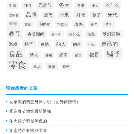
冬天
元宵节
吃什么
冬季
中国
习俗
十大
品牌
宋代
坚果
好吃
唐代
孩子
吃零食
攻略
宝宝
小时候
时间
寓意
巧克力
新年
春节
梦幻西游
春节期间
有什么
松鼠
是一个
自己的
的人
特产
游戏
疫情
的是
礼物
铺子
良品
都是
诗人
还不
适合
费用
零食
食物
食品
饼干
猜你想看的文章
女家教的诱惑身体小说（女身体赚钱）
肥东春节放炮最新通知
冬天裙子都是黑色的
湖南特产有哪些零食