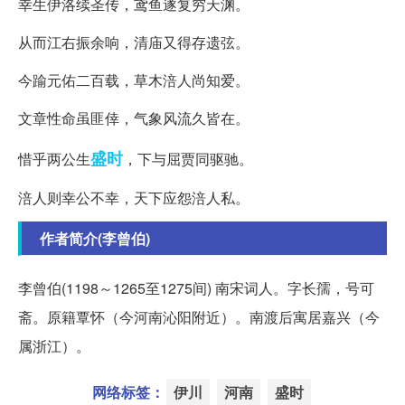
幸生伊洛续圣传，鸢鱼遂复穷天渊。
从而江右振余响，清庙又得存遗弦。
今踰元佑二百载，草木涪人尚知爱。
文章性命虽匪倖，气象风流久皆在。
盛时
惜乎两公生
，下与屈贾同驱驰。
涪人则幸公不幸，天下应怨涪人私。
作者简介(李曾伯)
李曾伯(1198～1265至1275间) 南宋词人。字长孺，号可
斋。原籍覃怀（今河南沁阳附近）。南渡后寓居嘉兴（今
属浙江）。
网络标签：
伊川
河南
盛时