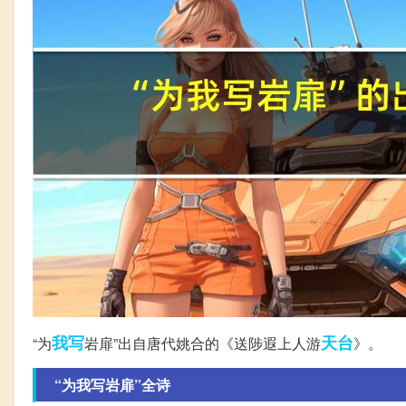
我写
天台
“为
岩扉”出自唐代姚合的《送陟遐上人游
》。
“为我写岩扉”全诗