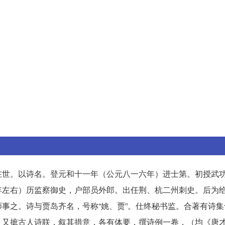
在世。以诗名。登元和十一年（公元八一六年）进士第。初授武
年左右）历监察御史，户部员外郎。出任荆、杭二州刺史。后为
事之。诗与贾岛齐名，号称“姚、贾”。仕终秘书监。合著有诗集
，又摭古人诗联，叙其措意，各有体要，撰诗例一卷，（均《唐