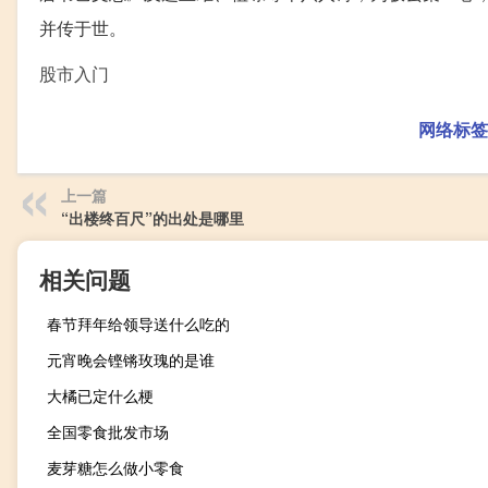
并传于世。
股市入门
网络标签
上一篇
“出楼终百尺”的出处是哪里
相关问题
春节拜年给领导送什么吃的
元宵晚会铿锵玫瑰的是谁
大橘已定什么梗
全国零食批发市场
麦芽糖怎么做小零食