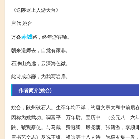
《送陟遐上人游天台》
唐代 姚合
赤城
万叠
路，终年游客稀。
朝来送师去，自觉有家非。
石净山光远，云深海色微。
此诗成亦鄙，为我写岩扉。
作者简介(姚合)
姚合，陕州硖石人。生卒年均不详，约唐文宗太和中前后
因称为姚武功。调富平、万年尉。宝历中，（公元八二六
陕、虢观察使。与马戴、费冠卿、殷尧藩、张籍游，李频师
唐书艺文志》及选王维、祖咏等十八人诗，为极玄集一卷