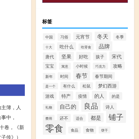
标签
冬天
元宵节
冬季
中国
习俗
品牌
吃什么
十大
吃零食
宋代
坚果
好吃
唐代
孩子
攻略
宝宝
小时候
寓意
巧克力
春节
春节期间
时间
新年
梦幻西游
有什么
松鼠
是一个
的人
特产
游戏
疫情
的是
良品
自己的
诗人
功主簿，人
礼物
铺子
给事中，
都是
还不
适合
费用
零食
十卷，《新
食物
食品
饼干
才子传》）