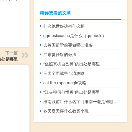
猜你想看的文章
什么绝世好裤裆什么梗
qqmusiccache是什么（qqmusic）
去英国留学前要做哪些准备
下一篇
广东煲仔饭的做法
出处是哪里
“坐照真机自己禅”的出处是哪里
三国全面战争台湾攻略
cut the rope magic攻略
“江寺禅僧似悟禅”的出处是哪里
淮南以前叫什么名字（淮南一老是谁哪个朝代）
冬天夏天穿什么教案小班