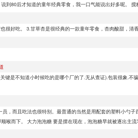
到80后才知道的童年经典零食，我一口气能说出好多呢。 搅糖稀
宜也很好吃。 3.甘草杏是很经典的一款童年零食，杏肉酸甜，清
道
关键是不知道小时候吃的是哪个厂的了.无从查证).包装很象.不骗
一员，而且吃法也很特别。最普通的当然是用配套的塑料小勺子
喉而下。 大力泡泡糖 要是摆在现在，泡泡糖早就被逐出主流零.