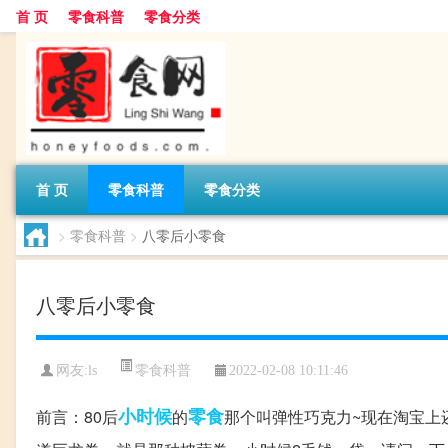
首 页
零食科普
零食分类
首 页
零食科普
零食分类
>
零食科普
>
八零后小零食
八零后小零食
零食科普
网友:
ls
2022-02-08 10:11:46
小时候
零食
前言：80后
的
那个叫弹性巧克力~现在淘宝上