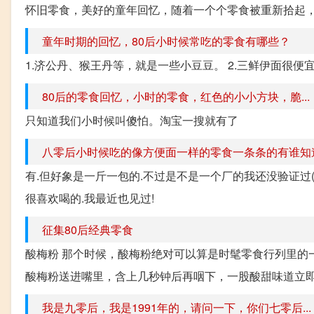
怀旧零食，美好的童年回忆，随着一个个零食被重新拾起，说
童年时期的回忆，80后小时候常吃的零食有哪些？
1.济公丹、猴王丹等，就是一些小豆豆。 2.三鲜伊面很便
80后的零食回忆，小时的零食，红色的小小方块，脆...
只知道我们小时候叫傻怕。淘宝一搜就有了
八零后小时候吃的像方便面一样的零食一条条的有谁知
有.但好象是一斤一包的.不过是不是一个厂的我还没验证过(
很喜欢喝的.我最近也见过!
征集80后经典零食
酸梅粉 那个时候，酸梅粉绝对可以算是时髦零食行列里的
酸梅粉送进嘴里，含上几秒钟后再咽下，一股酸甜味道立即顺
我是九零后，我是1991年的，请问一下，你们七零后...