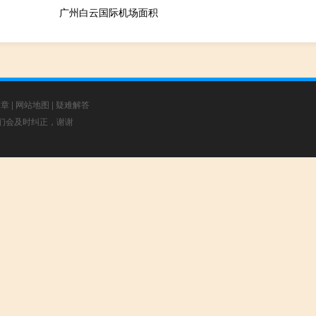
广州白云国际机场面积
文章
|
网站地图
|
疑难解答
，我们会及时纠正，谢谢