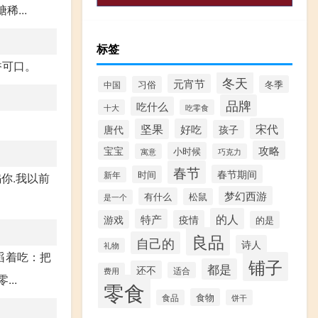
...
标签
香可口。
冬天
元宵节
冬季
中国
习俗
品牌
吃什么
十大
吃零食
宋代
坚果
好吃
唐代
孩子
攻略
宝宝
小时候
寓意
巧克力
春节
春节期间
时间
新年
你.我以前
梦幻西游
有什么
松鼠
是一个
的人
特产
游戏
疫情
的是
良品
自己的
诗人
礼物
舀着吃：把
铺子
都是
还不
适合
费用
..
零食
食物
食品
饼干