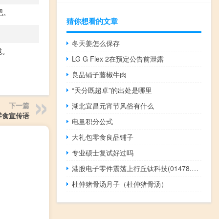
粑。
猜你想看的文章
冬天姜怎么保存
脆。
LG G Flex 2在预定公告前泄露
良品铺子藤椒牛肉
“天分既超卓”的出处是哪里
下一篇
湖北宜昌元宵节风俗有什么
零食宣传语
电量积分公式
大礼包零食良品铺子
专业硕士复试好过吗
港股电子零件震荡上行丘钛科技(01478.HK)涨近7%舜宇光学科技(02382.HK)涨1.5%瑞声科技(02018.HK)涨1%通达集团(00698.HK)等跟涨
杜仲猪骨汤月子（杜仲猪骨汤）