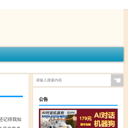
☚
公告
还记得我知