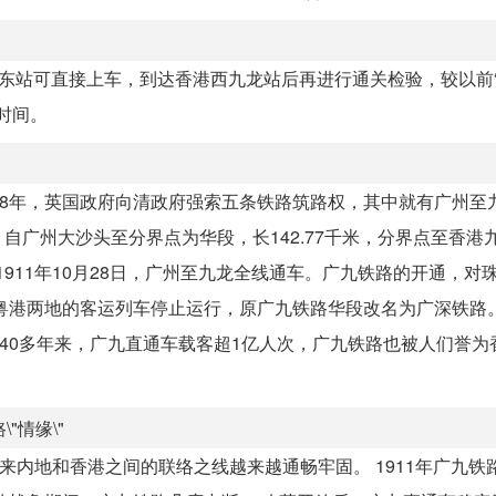
州东站可直接上车，到达香港西九龙站后再进行通关检验，较以前
时间。
98年，英国政府向清政府强索五条铁路筑路权，其中就有广州至
广州大沙头至分界点为华段，长142.77千米，分界点至香港
工，1911年10月28日，广州至九龙全线通车。广九铁路的开通，对
粤港两地的客运列车停止运行，原广九铁路华段改名为广深铁路。1
车40多年来，广九直通车载客超1亿人次，广九铁路也被人们誉为
"情缘\"
来内地和香港之间的联络之线越来越通畅牢固。 1911年广九铁