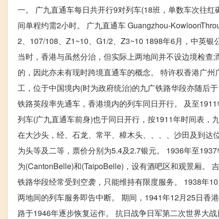
一。 广九直通车每日共开行9对列车(18班，单数车次往
间单程约需2小时。 广九直通车 Guangzhou-KowloonThroughTr
2、107/108、Z1~10、G1/2、Z3~10 1898年
当时，香港与虽然分治，但实际上两地间并不设边境检查;
的，因此亦未有现时跨境直通车的概念。 特许权香港广州广
工，位于中国境内(时为政府统治)的九广铁路华段亦随后于19
铁路英段率先通车，香港境内的列车同日开行。 及至191
列车(广九直通车前身)也于同日开行，按1911年时间表
在大沙头，经、石龙、常平、樟木头、、、、沙田及到达位于
为头等及二等，票价分别为5.4及2.7银元。 1936年至
为(CantonBelle)和(TaipoBelle)，设有酒吧
铁路华段经常受到空袭，只能维持有限度服务。 1938年1
两地间的列车服务即告中断。 期间，1941年12月25日香
路于1946年逐步恢复运作。 抗日战争日军第二次世界大战日