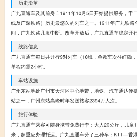
历史沿革
广九直通车及其前身自1911年10月5日开始提供服务，
线及广深铁路）历史最悠久的列车之一。1911年广九铁
间，广九铁路几度中断。改革开放后，广九直通车稳定开
线路信息
广九直通车每日共开行9对列车（18班，单数车次往红磡
单程约需2小时。
车站设施
广州东站地处广州市天河区中心地带，地铁、汽车通达便捷
站之一，广州东站高峰时年发送旅客2394万人次。
旅行体验
广九直通车乘客可随身携带免费行李：大人20公斤，儿童1
米，超重应办理托运。广九直通车分了三种车：KTT—香