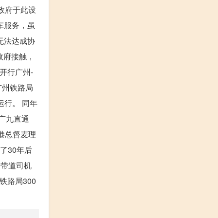
政府于此设
车服务，虽
无法达成协
政府接触，
开行广州-
广州铁路局
运行。 同年
广九直通
港总督麦理
了30年后
的带道司机
铁路局300