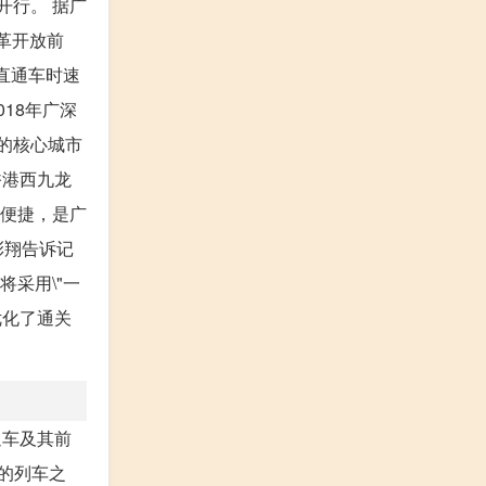
开行。 据广
改革开放前
九直通车时速
18年广深
区的核心城市
香港西九龙
达便捷，是广
彭翔告诉记
将采用\"一
优化了通关
通车及其前
久的列车之