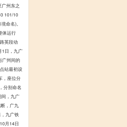
至广州东之
 101/10
粤境命名)。
整体运行
铁路英段动
月1日，九广
与广州间的
终点站最初设
车，座位分
车，分别命名
年期间，九广
截断，广九
后，九广铁
0月14日