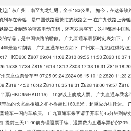
北起广东广州，南至九龙红墈，全长183公里。 如今，在这条铁
各地的列车在奔驰，是中国铁路最繁忙的线路之一;在广九铁路上奔
中国铁路工业制造的蓝箭电动车组，还有双层客车，这些都是中国
的结晶，是中国铁路的骄傲。 广九直通车最新时刻表如下:。 
4年最新时刻表，广九直通车班次如下: 广州东—九龙(红磡站)
0 Z807 09:04 11:02 Z813 09:55 11:53 Z823 10:37 1
 15:38 17:34 Z815 16:14 18:12 Z803 17:33 19:31 Z819 18:20
07:25 09:24 Z824 08:15 10:12 Z820 11:23 Z80
08 Z818 14:32 16:42 Z810 16:35 18:31 Z828 18:00 19:57 Z816 
半票(HKD95/HKD115)，10岁以上购成人票。 广九直通车乘
件携带品的长宽高相加之和不得超过160厘米，超重应办理托运。 
层;普通车—国内车单层。 广九直通车乘客请于开车前45分钟到站
 提前三天11:00前办理退票手续，退票费为直通车票价的30%;