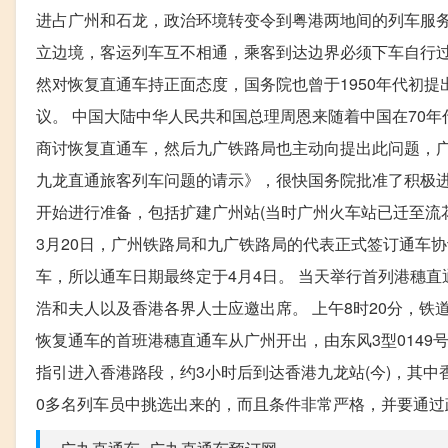
进占广州和石龙，政治环境转变令到粤港两地间的列车服务
立边境，客运列车互不相通，乘客到达边界必须下车自行过
然对恢复直通车持正面态度，国务院也曾于1950年代初
议。 中国大陆中华人民共和国总理周恩来随着中国在70年
商讨恢复直通车，然后九广铁路局也主动向提出此问题，广
九龙直通旅客列车问题的请示》，很快国务院批准了积极
开始进行准备，包括扩建广州站(当时广州火车站已迁至流花
3月20日，广州铁路局和九广铁路局的代表正式签订通车
车，所以通车日期最终定于4月4日。 当天举行首列港穗
浩和夫人以及香港各界人士应邀出席。 上午8时20分，铁
恢复通车的首班港穗直通车从广州开出，由东风3型014
指引进入香港路段，约3小时后到达香港九龙站(今)，其中香
0多名列车员中挑选出来的，而且条件非常严格，并要通