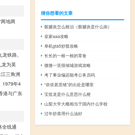
猜你想看的文章
“两地两
髌腱炎怎么根治（髌腱炎是什么病）
皇家aaa攻略
单机gta5炒股攻略
九龙铁路。
长长的一根一根的零食
九龙为英
微微一笑很倾城游戏攻略
珠江三角洲
考了事业编还能考公务员吗
979年4
“依依甚意绪”的出处是哪里
香港与广东
宝批龙是什么意思什么梗
山梨大学大概相当于国内什么学校
过年炒菜用什么油好
路全线通