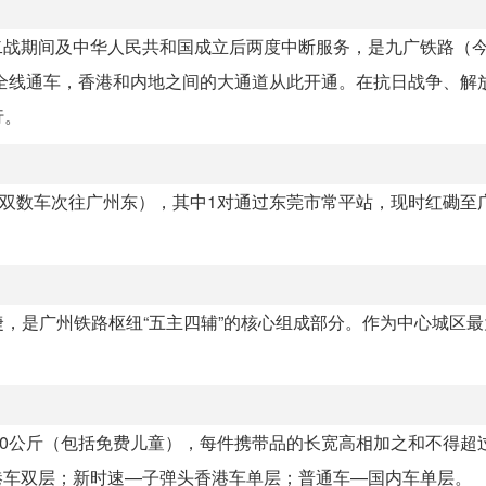
于二战期间及中华人民共和国成立后两度中断服务，是九广铁路（
路全线通车，香港和内地之间的大通道从此开通。在抗日战争、解
行。
，双数车次往广州东），其中1对通过东莞市常平站，现时红磡至
，是广州铁路枢纽“五主四辅”的核心组成部分。作为中心城区最
0公斤（包括免费儿童），每件携带品的长宽高相加之和不得超过
港车双层；新时速—子弹头香港车单层；普通车—国内车单层。