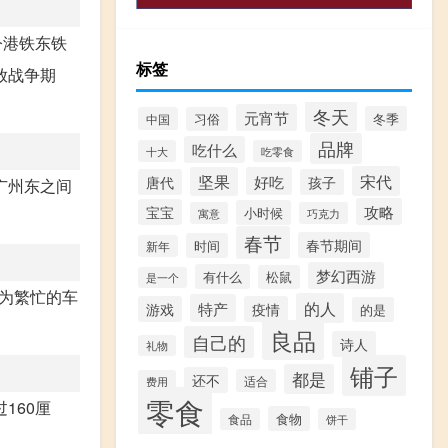
今港铁东铁
标签
放战争期
冬天
元宵节
冬季
中国
习俗
品牌
吃什么
十大
吃零食
宋代
坚果
好吃
唐代
孩子
广州东之间
攻略
宝宝
小时候
寓意
巧克力
春节
春节期间
时间
新年
梦幻西游
有什么
松鼠
是一个
为繁忙的车
的人
特产
游戏
疫情
的是
良品
自己的
诗人
礼物
铺子
都是
还不
适合
费用
零食
160厘
食物
食品
饼干