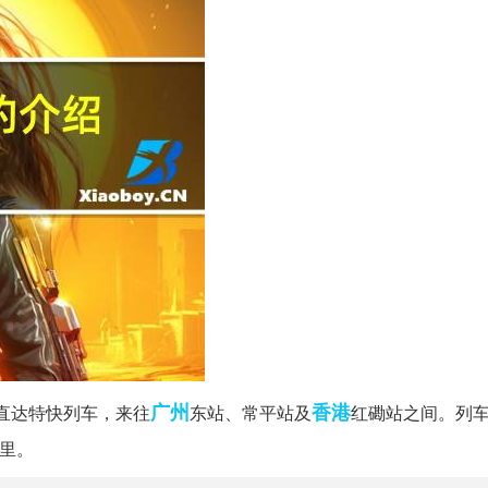
广州
香港
直达特快列车，来往
东站、常平站及
红磡站之间。列
公里。