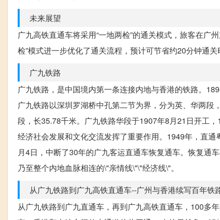
未来展望
广九高铁直通车将采用“一地两检”的通关模式，旅客在广
检”模式进一步优化了通关流程，预计可节省约20分钟通关
广九铁路
广九铁路，是中国境内第一条连接内地与香港的铁路。18
广九铁路以深圳罗湖桥中孔第二节为界，分为英、华两段，自
段，长35.78千米。广九铁路华段于1907年8月21日开
经济社会发展和文化交流发挥了重要作用。1949年，直通
月4日，中断了30年的广九客运直通车恢复通车。恢复通
乃至整个内地血脉相连的\"亲情线\"\"经济线\"。
从广九铁路到广九高铁直通车--广州与香港续写百年铁路\
从广九铁路到广九直通车，再到广九高铁直通车，100多年