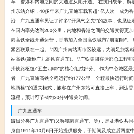
车，香港和内地之间的大通道从此开通。 在抗日战争、解
州东站介绍，40多年来广九直通车载客超1亿人次，成为香港与
沿，广九直通车见证了许多\"开风气之先\"的故事，也见证
在国内率先达到200公里，内地和香港之间的交通变得更加快
港高铁全线开通运营，香港加入全国高铁城市\"朋友圈\"
紧密联系在一起。 \"因广州南站离市区较远，为满足旅
站高铁(简称广九高铁直通车)。 \"广铁集团客运部总工
州铁路枢纽\"五主四辅\"的核心组成部分。 作为中心城区
者，广九直通高铁全程运行约177公里，全程最快运行时间1
地两检\"的通关模式，旅客在广州东站可直接上车，到达香
流程，预计可节省约20分钟通关时间。
广九直通车
编辑分类广九直通车(又称穗港直通车、等)，是及港铁共
身自1911年10月5日开始提供服务，于期间及成立后两