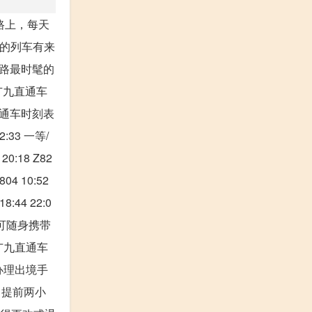
路上，每天
驰的列车有来
铁路最时髦的
广九直通车
直通车时刻表
2:33 一等/
 20:18 Z82
4 10:52
18:44 22:0
客可随身携带
广九直通车
办理出境手
 提前两小