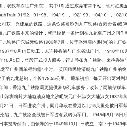
红磡，双数车次往广州东)，其中1对通过东莞市常平站，现时红磡
ain 91/92、91~98、194/191，192/193、104/101，102/103
6月，中英银公司获，兴建至的铁路，这条铁路被称为九广铁路(香港命名)或(
而九广铁路本来的设计，就已经是一条计划在九龙至广州之间作
九铁路广东城际铁路1906年7月，位于香港境内(时为)的九广
07年8月11日动工，以连接香港与广东省城广州。 1910年10
1年10月5日，华段正式投入服务，行走整条九广铁路、来往香港
，九龙至广州间单程约需4小时。 英国殖民地清朝九广铁路广州的
的九龙总站，全长178.55公里。 通车初期，每天开出两对列
1937年间，香港九广铁路局更提供豪华列车服务，改装了两辆柴联
区和观景厢。 吉山深圳粉岭大埔墟油麻地尖沙咀银元广州淑女大埔淑女1937
0月21日，日军进攻广州，同月华段在香港以北15英里处被日军
港沦陷，九广铁路全线被日军占领及转为军用。 1945年8月15日
本投降然而，由领导的于1949年10月1日成立，南下于1949年1