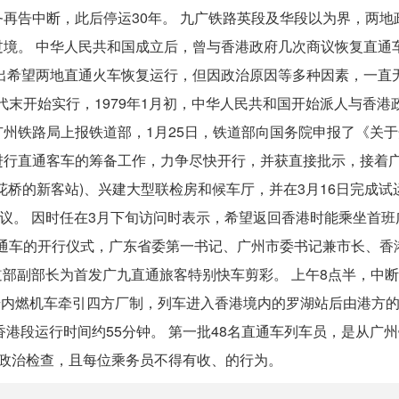
再告中断，此后停运30年。 九广铁路英段及华段以为界，两地
境。 中华人民共和国成立后，曾与香港政府几次商议恢复直通
提出希望两地直通火车恢复运行，但因政治原因等多种因素，一直
代末开始实行，1979年1月初，中华人民共和国开始派人与香港
州铁路局上报铁道部，1月25日，铁道部向国务院申报了《关于
进行直通客车的筹备工作，力争尽快开行，并获直接批示，接着
桥的新客站)、兴建大型联检房和候车厅，并在3月16日完成试
协议。 因时任在3月下旬访问时表示，希望返回香港时能乘坐首班
直通车的开行仪式，广东省委第一书记、广州市委书记兼市长、香
道部副部长为首发广九直通旅客特别快车剪彩。 上午8点半，中断
9号内燃机车牵引四方厂制，列车进入香港境内的罗湖站后由港方
港段运行时间约55分钟。 第一批48名直通车列车员，是从广州
过政治检查，且每位乘务员不得有收、的行为。