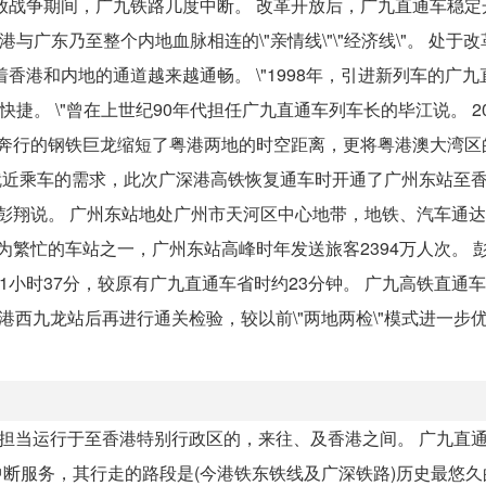
放战争期间，广九铁路几度中断。 改革开放后，广九直通车稳定
广东乃至整个内地血脉相连的\"亲情线\"\"经济线\"。 处于
着香港和内地的通道越来越通畅。 \"1998年，引进新列车的广
捷。 \"曾在上世纪90年代担任广九直通车列车长的毕江说。 20
。 奔行的钢铁巨龙缩短了粤港两地的时空距离，更将粤港澳大湾
客就近乘车的需求，此次广深港高铁恢复通车时开通了广州东站至
程师彭翔说。 广州东站地处广州市天河区中心地带，地铁、汽车通
最为繁忙的车站之一，广州东站高峰时年发送旅客2394万人次。 
小时37分，较原有广九直通车省时约23分钟。 广九高铁直通车
港西九龙站后再进行通关检验，较以前\"两地两检\"模式进一步
同担当运行于至香港特别行政区的，来往、及香港之间。 广九直
度中断服务，其行走的路段是(今港铁东铁线及广深铁路)历史最悠