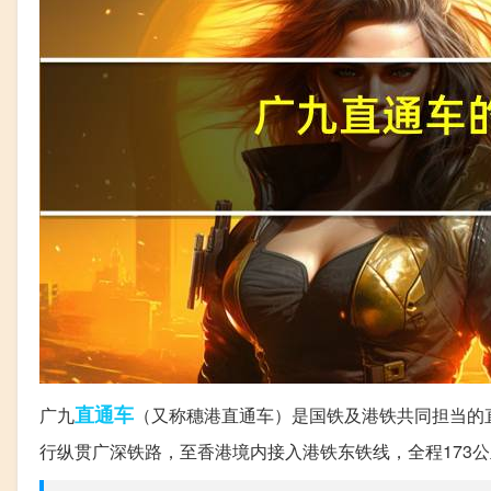
直通车
广九
（又称穗港直通车）是国铁及港铁共同担当的
行纵贯广深铁路，至香港境内接入港铁东铁线，全程173