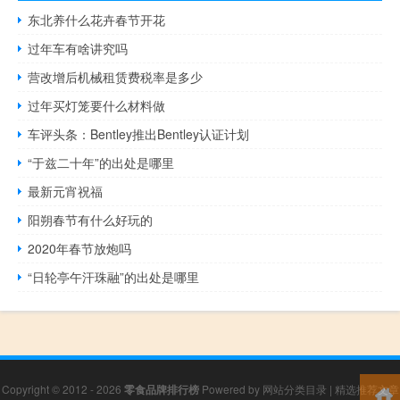
东北养什么花卉春节开花
过年车有啥讲究吗
营改增后机械租赁费税率是多少
过年买灯笼要什么材料做
车评头条：Bentley推出Bentley认证计划
“于兹二十年”的出处是哪里
最新元宵祝福
阳朔春节有什么好玩的
2020年春节放炮吗
“日轮亭午汗珠融”的出处是哪里
Copyright © 2012 - 2026
零食品牌排行榜
Powered by
网站分类目录
|
精选推荐文章