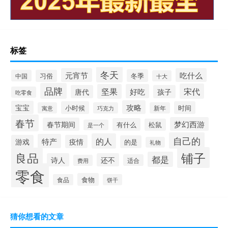
标签
冬天
元宵节
吃什么
冬季
中国
习俗
十大
品牌
宋代
坚果
好吃
唐代
孩子
吃零食
攻略
宝宝
小时候
时间
寓意
巧克力
新年
春节
梦幻西游
春节期间
有什么
松鼠
是一个
自己的
的人
特产
游戏
疫情
的是
礼物
铺子
良品
都是
诗人
还不
适合
费用
零食
食物
食品
饼干
猜你想看的文章