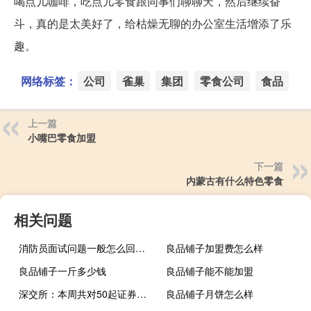
喝点儿咖啡，吃点儿零食跟同事们聊聊天，然后继续奋
斗，真的是太美好了，给枯燥无聊的办公室生活增添了乐
趣。
网络标签：
公司
雀巢
集团
零食公司
食品
上一篇
小嘴巴零食加盟
下一篇
内蒙古有什么特色零食
相关问题
消防员面试问题一般怎么回答（消防员面试问题大全）
良品铺子加盟费怎么样
良品铺子一斤多少钱
良品铺子能不能加盟
深交所：本周共对50起证券异常交易行为采取了自律监管措施
良品铺子月饼怎么样