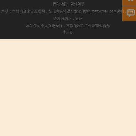
|
网站地图
|
疑难解答
声明：本站内容来自互联网，如信息有错误可发邮件到f_fb#foxmail.com说明，我们
会及时纠正，谢谢
本站仅为个人兴趣爱好，不接盈利性广告及商业合作
小男孩