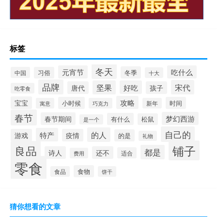
标签
冬天
元宵节
吃什么
冬季
中国
习俗
十大
品牌
宋代
坚果
好吃
唐代
孩子
吃零食
攻略
宝宝
小时候
时间
寓意
巧克力
新年
春节
梦幻西游
春节期间
有什么
松鼠
是一个
自己的
的人
特产
游戏
疫情
的是
礼物
铺子
良品
都是
诗人
还不
适合
费用
零食
食物
食品
饼干
猜你想看的文章