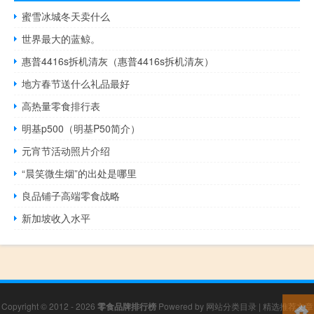
蜜雪冰城冬天卖什么
世界最大的蓝鲸。
惠普4416s拆机清灰（惠普4416s拆机清灰）
地方春节送什么礼品最好
高热量零食排行表
明基p500（明基P50简介）
元宵节活动照片介绍
“晨笑微生烟”的出处是哪里
良品铺子高端零食战略
新加坡收入水平
Copyright © 2012 - 2026
零食品牌排行榜
Powered by
网站分类目录
|
精选推荐文章