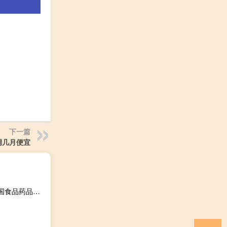
下一篇
调几月便宜
诺瓦瓦克斯医药(NVAX.O)直线拉升涨幅扩大至4.6%此前美国食品药品监督管理局（FDA）批准了适用于12岁及以上人群的更新版诺瓦瓦克斯医药(NVAX.O)新冠疫苗加强针