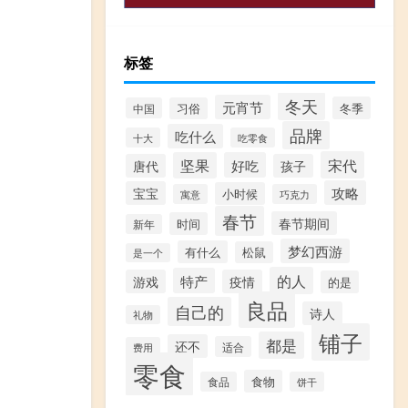
标签
冬天
元宵节
冬季
中国
习俗
品牌
吃什么
十大
吃零食
宋代
坚果
好吃
唐代
孩子
攻略
宝宝
小时候
寓意
巧克力
春节
春节期间
时间
新年
梦幻西游
有什么
松鼠
是一个
的人
特产
游戏
疫情
的是
良品
自己的
诗人
礼物
铺子
都是
还不
适合
费用
零食
食物
食品
饼干