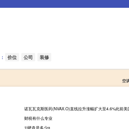
：
价位
公司
装修
空
财税有什么专业
1t硬盘是多少g