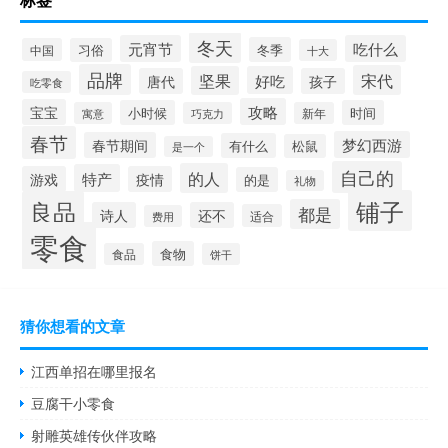
冬天
元宵节
吃什么
冬季
中国
习俗
十大
品牌
宋代
坚果
好吃
唐代
孩子
吃零食
攻略
宝宝
小时候
时间
寓意
巧克力
新年
春节
梦幻西游
春节期间
有什么
松鼠
是一个
自己的
的人
特产
游戏
疫情
的是
礼物
铺子
良品
都是
诗人
还不
适合
费用
零食
食物
食品
饼干
猜你想看的文章
江西单招在哪里报名
豆腐干小零食
射雕英雄传伙伴攻略