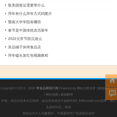
取美国签证需要带什么
拜年有什么拜年方式吗图片
暨南大学学院有哪些
春节是中国传统农历新年
2022元宵节防沉迷么
良品铺子休闲食品店
拜年磕头发红包视频教程
Copyright © 2012 - 2026
零食品牌排行榜
Powered by
网站分类目录
|
精选推荐文章
|
网站地图
|
疑难解答
声明：本站内容来自互联网，如信息有错误可发邮件到f_fb#foxmail.com说明，我们
会及时纠正，谢谢
本站仅为个人兴趣爱好，不接盈利性广告及商业合作