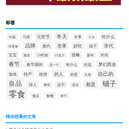
标签
冬天
元宵节
吃什么
冬季
中国
习俗
十大
品牌
宋代
坚果
好吃
唐代
孩子
吃零食
攻略
宝宝
小时候
时间
寓意
巧克力
新年
春节
梦幻西游
春节期间
有什么
松鼠
是一个
自己的
的人
特产
游戏
疫情
的是
礼物
铺子
良品
都是
诗人
还不
适合
费用
零食
食物
食品
饼干
猜你想看的文章