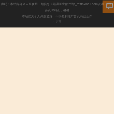
声明：本站内容来自互联网，如信息有错误可发邮件到f_fb#foxmail.com说明，我们
会及时纠正，谢谢
本站仅为个人兴趣爱好，不接盈利性广告及商业合作
小男孩