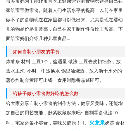
很多宝妈为了能让宝宝吃上健康营养的食物都选择自己在
家给宝宝做零食。随着人们生活水平的提高，以前在家里
做不了的食物现在在家里都可以做出来。尤其是现在婴幼
儿的物品价格非常高，自己在家里制作性价比非常高。下
面给宝妈们介绍几种儿童食品...
如何自制小朋友的零食
炸薯条 材料 土豆1个，盐适量 做法 土豆去皮切细条，放
盐水里泡1小时，中途换水 锅里油烧热，放入沥干水分的
薯条炸制金黄即可出锅，食用时醮番茄酱即可。
给孩子做小零食做好吃的怎么做
给大家分享自制小零食的制作方法，健康又美味，还能增
加自己的厨艺技能，赶紧收藏起来吧~ 自制零食做法10
火龙果
种，宅家必备小零食，美味又健康！ 1、
奶冻 食材