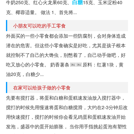
白糖
牛奶250克、红心火龙果60克、
15克、玉米淀粉40
克、椰蓉适量。 做法 1、首先将...
小朋友可以吃的手工零食
外面买的一些小零食都会添加一些防腐剂，会对身体造成
潜在的危害。但这些小零食确实是好吃，尤其是孩子根本
就控制不了自己的大馋虫，别憋着了，自己动手做吧，好
吃又放心的小零食。 奶香薯条 ￼ ￼ 原料：红薯1块，黄
油20克，白糖少...
在家可以给孩子做的小零食
先要有搅打器，将蛋和白糖和蛋糕速发油放入搅打器中，
搅打的时候先用慢速将蛋和白糖搅滑，大约在2-3分钟后改
用快速搅打，搅打的时候你会看见鸡蛋和蛋糕速发油开始
发泡，盛器中的蛋开始膨胀， 当你用手指挑起蛋泡有塑性