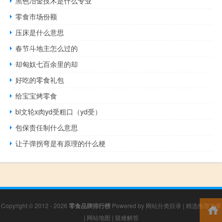
黑色冶金技术是什么专业
零食市场份额
压床是什么意思
春节斗地主怎么过的
却匈奴七百余里的却
好吃的零食礼包
给宝宝烤零食
bl文轮x肉yd受粗口（yd受）
包保责任制什么意思
让子弹拐弯是有原理的什么梗
Copyright © 2012 - 2026
零食品牌排行榜
Powered by
网站分类目录
|
精选推荐文章
|
网站地图
|
疑难解答