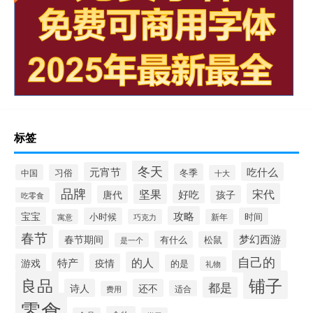
标签
冬天
元宵节
吃什么
冬季
中国
习俗
十大
品牌
宋代
坚果
好吃
唐代
孩子
吃零食
攻略
宝宝
小时候
时间
寓意
巧克力
新年
春节
梦幻西游
春节期间
有什么
松鼠
是一个
自己的
的人
特产
游戏
疫情
的是
礼物
铺子
良品
都是
诗人
还不
适合
费用
零食