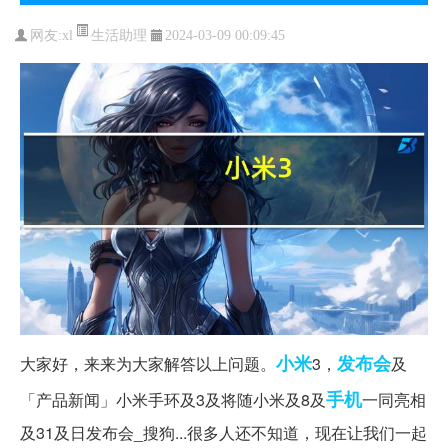
生活助理
网友:
xl
2024-03-09 00:09:45
小米
发布会
大家好，来来为大家解答以上问题。
3，
及
手机
「产品新闻」小米手环及3及将随小米及8及
一同亮相
及31及日发布会_搜狗...很多人还不知道，现在让我们一起