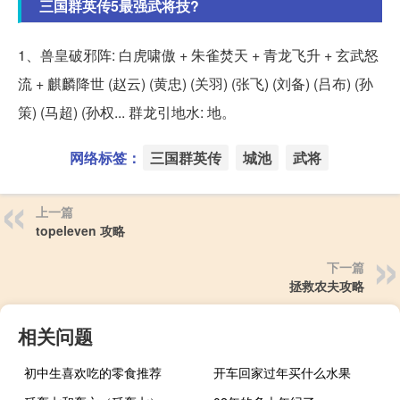
三国群英传5最强武将技?
1、兽皇破邪阵: 白虎啸傲 + 朱雀焚天 + 青龙飞升 + 玄武怒
流 + 麒麟降世 (赵云) (黄忠) (关羽) (张飞) (刘备) (吕布) (孙
策) (马超) (孙权... 群龙引地水: 地。
网络标签：
三国群英传
城池
武将
上一篇
topeleven 攻略
下一篇
拯救农夫攻略
相关问题
初中生喜欢吃的零食推荐
开车回家过年买什么水果