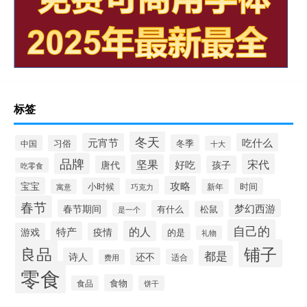
标签
冬天
元宵节
吃什么
冬季
中国
习俗
十大
品牌
宋代
坚果
好吃
唐代
孩子
吃零食
攻略
宝宝
小时候
时间
寓意
巧克力
新年
春节
梦幻西游
春节期间
有什么
松鼠
是一个
自己的
的人
特产
游戏
疫情
的是
礼物
铺子
良品
都是
诗人
还不
适合
费用
零食
食物
食品
饼干