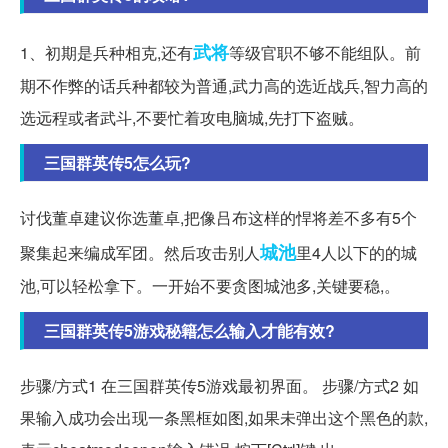
武将
1、初期是兵种相克,还有
等级官职不够不能组队。前
期不作弊的话兵种都较为普通,武力高的选近战兵,智力高的
选远程或者武斗,不要忙着攻电脑城,先打下盗贼。
三国群英传5怎么玩?
讨伐董卓建议你选董卓,把像吕布这样的悍将差不多有5个
城池
聚集起来编成军团。然后攻击别人
里4人以下的的城
池,可以轻松拿下。一开始不要贪图城池多,关键要稳,。
三国群英传5游戏秘籍怎么输入才能有效?
步骤/方式1 在三国群英传5游戏最初界面。 步骤/方式2 如
果输入成功会出现一条黑框如图,如果未弹出这个黑色的款,