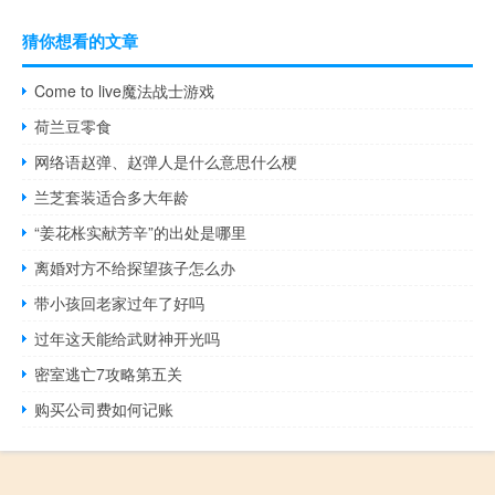
猜你想看的文章
Come to live魔法战士游戏
荷兰豆零食
网络语赵弹、赵弹人是什么意思什么梗
兰芝套装适合多大年龄
“姜花枨实献芳辛”的出处是哪里
离婚对方不给探望孩子怎么办
带小孩回老家过年了好吗
过年这天能给武财神开光吗
密室逃亡7攻略第五关
购买公司费如何记账