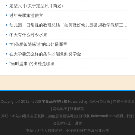
定型尺寸(关于定型尺寸简述)
过年去哪旅游便宜
幼儿园一日常规的教研总结（如何做好幼儿园常规教学教研工作总结）
冬天有什么时令水果
“粗茶粝饭随缘过”的出处是哪里
在大学要怎么样的条件才能拿到奖学金
“当时盛事”的出处是哪里
Copyright © 2012 - 2026
零食品牌排行榜
Powered by
网站分类目录
|
精选推荐文章
|
网站地图
|
疑难解答
声明：本站内容来自互联网，如信息有错误可发邮件到f_fb#foxmail.com说明，我们
会及时纠正，谢谢
本站仅为个人兴趣爱好，不接盈利性广告及商业合作