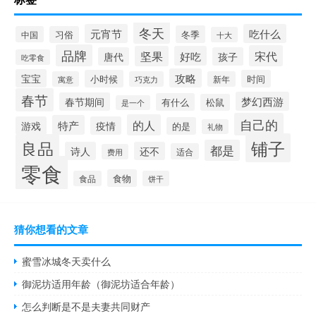
冬天
元宵节
吃什么
冬季
中国
习俗
十大
品牌
宋代
坚果
好吃
唐代
孩子
吃零食
攻略
宝宝
小时候
时间
寓意
巧克力
新年
春节
梦幻西游
春节期间
有什么
松鼠
是一个
自己的
的人
特产
游戏
疫情
的是
礼物
铺子
良品
都是
诗人
还不
适合
费用
零食
食物
食品
饼干
猜你想看的文章
蜜雪冰城冬天卖什么
御泥坊适用年龄（御泥坊适合年龄）
怎么判断是不是夫妻共同财产