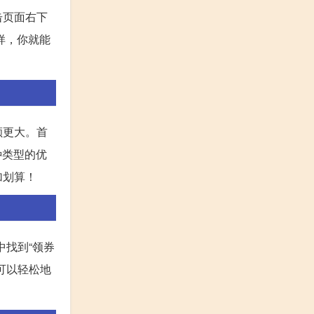
击页面右下
样，你就能
额更大。首
种类型的优
加划算！
中找到“领券
可以轻松地