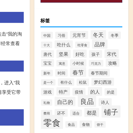
标签
击“我的淘
冬天
元宵节
冬季
中国
习俗
得经常查看
品牌
吃什么
十大
吃零食
宋代
坚果
好吃
唐代
孩子
攻略
宝宝
小时候
寓意
巧克力
春节
春节期间
时间
新年
梦幻西游
，进入“我
有什么
松鼠
是一个
的人
特产
情享受它带
游戏
疫情
的是
良品
自己的
诗人
礼物
铺子
都是
还不
适合
费用
零食
食物
食品
饼干