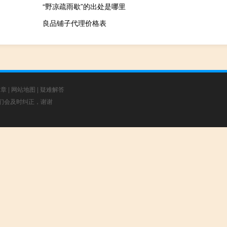
“野凉疏雨歇”的出处是哪里
良品铺子代理价格表
文章
|
网站地图
|
疑难解答
，我们会及时纠正，谢谢