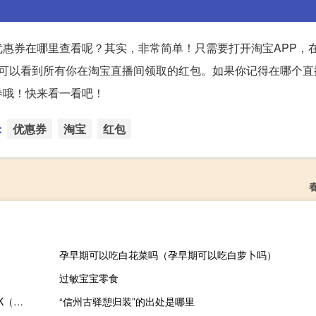
惠券在哪里查看呢？其实，非常简单！只需要打开淘宝APP，在
，你可以看到所有你在淘宝直播间领取的红包。如果你记得在哪个
券哦！快来看一看吧！
：
优惠券
淘宝
红包
孕早期可以吃白花菜吗（孕早期可以吃白萝卜吗）
过敏宝宝零食
2023-11-17 08:53： 湖州高速路况：G25杭宁高速杭州方向2214K（李家巷枢纽附近），货车抛锚，占据第一车道，施救已前往，请后方来车注意避让。 ​​​
“信州古驿憩归装”的出处是哪里