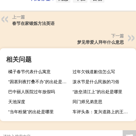
上一篇
春节在家锻炼方法英语
下一篇
梦见带爱人拜年什么意思
相关问题
橘子春节代表什么寓意
过年欠钱道歉信怎么写
“因甚到夜打叠不办”的出处是哪里
泼水节是什么民族的习俗
巴中丽人医院过年放假吗
“故垒清江上”的出处是哪里
天池深度
同门师兄弟意思
“当年粉黛”的出处是哪里
车评头条：复兴道路上的王牌 东风雷诺科雷傲怎么样