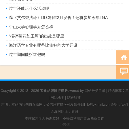
过年还能玩什么活动呢
曝《艾尔登法环》DLC明年2月发售！还将参加今年TGA
中山大学心理学系怎么样
“挼碎菊花如玉屑”的出处是哪里
海洋药学专业有哪些比较好的大学开设
过年期间能拆红包吗
Copyright © 2012 - 2026
零食品牌排行榜
Powered by
网站分类目录
|
精选推荐文章
|
网站地图
|
疑难解答
声明：本站内容来自互联网，如信息有错误可发邮件到f_fb#foxmail.com说明，我们
会及时纠正，谢谢
本站仅为个人兴趣爱好，不接盈利性广告及商业合作
小男孩