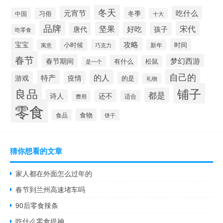
冬天
元宵节
吃什么
冬季
中国
习俗
十大
品牌
宋代
坚果
好吃
唐代
孩子
吃零食
攻略
宝宝
小时候
时间
寓意
巧克力
新年
春节
梦幻西游
春节期间
有什么
松鼠
是一个
自己的
的人
特产
游戏
疫情
的是
礼物
铺子
良品
都是
诗人
还不
适合
费用
零食
食物
食品
饼干
猜你想看的文章
家人都在外面怎么过年的
春节到兰州高速堵车吗
90后零食辣条
吃什么零食提神