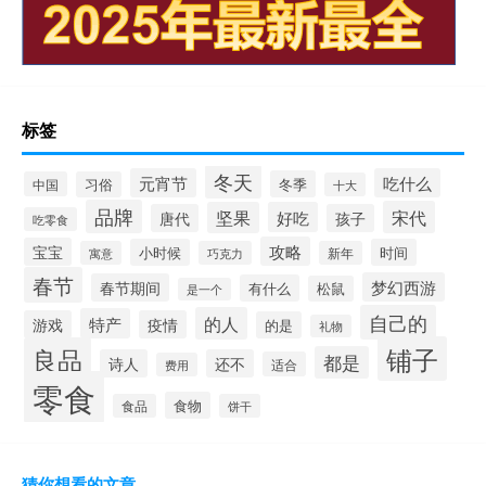
标签
冬天
元宵节
吃什么
冬季
中国
习俗
十大
品牌
宋代
坚果
好吃
唐代
孩子
吃零食
攻略
宝宝
小时候
时间
寓意
巧克力
新年
春节
梦幻西游
春节期间
有什么
松鼠
是一个
自己的
的人
特产
游戏
疫情
的是
礼物
铺子
良品
都是
诗人
还不
适合
费用
零食
食物
食品
饼干
猜你想看的文章