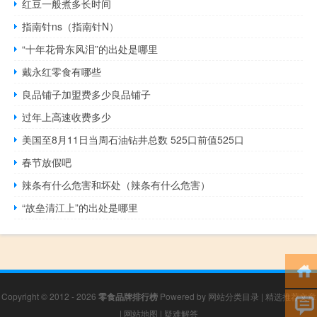
红豆一般煮多长时间
指南针ns（指南针N）
“十年花骨东风泪”的出处是哪里
戴永红零食有哪些
良品铺子加盟费多少良品铺子
过年上高速收费多少
美国至8月11日当周石油钻井总数 525口前值525口
春节放假吧
辣条有什么危害和坏处（辣条有什么危害）
“故垒清江上”的出处是哪里
Copyright © 2012 - 2026
零食品牌排行榜
Powered by
网站分类目录
|
精选推荐文章
|
网站地图
|
疑难解答