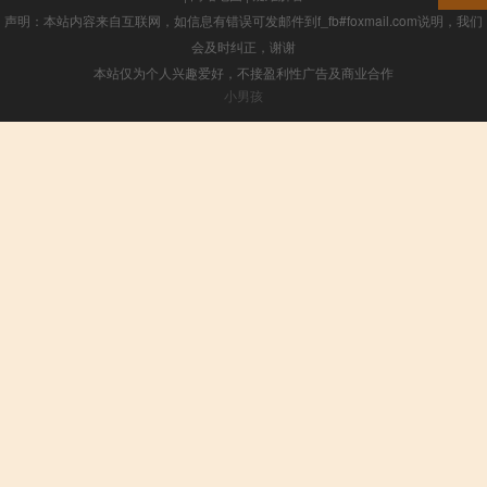
声明：本站内容来自互联网，如信息有错误可发邮件到f_fb#foxmail.com说明，我们
会及时纠正，谢谢
本站仅为个人兴趣爱好，不接盈利性广告及商业合作
小男孩