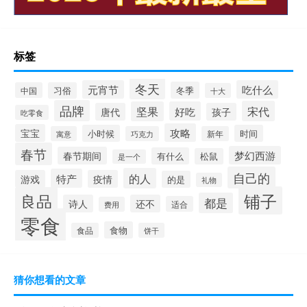
标签
冬天
元宵节
吃什么
冬季
中国
习俗
十大
品牌
宋代
坚果
好吃
唐代
孩子
吃零食
攻略
宝宝
小时候
时间
寓意
巧克力
新年
春节
梦幻西游
春节期间
有什么
松鼠
是一个
自己的
的人
特产
游戏
疫情
的是
礼物
铺子
良品
都是
诗人
还不
适合
费用
零食
食物
食品
饼干
猜你想看的文章