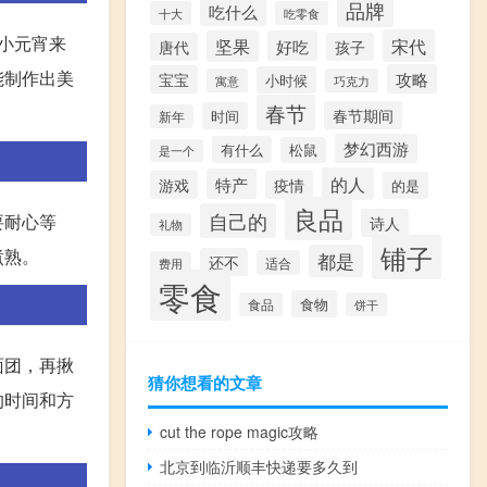
品牌
吃什么
十大
吃零食
小元宵来
宋代
坚果
好吃
唐代
孩子
能制作出美
攻略
宝宝
小时候
寓意
巧克力
春节
春节期间
时间
新年
梦幻西游
有什么
松鼠
是一个
的人
特产
游戏
疫情
的是
良品
自己的
要耐心等
诗人
礼物
铺子
煮熟。
都是
还不
适合
费用
零食
食物
食品
饼干
面团，再揪
猜你想看的文章
的时间和方
cut the rope magic攻略
北京到临沂顺丰快递要多久到