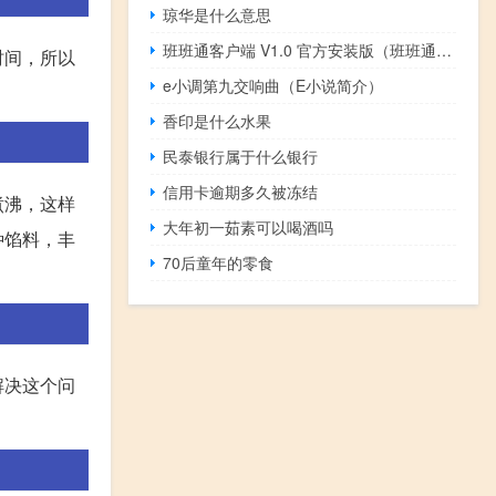
琼华是什么意思
班班通客户端 V1.0 官方安装版（班班通客户端 V1.0 官方安装版功能简介）
时间，所以
e小调第九交响曲（E小说简介）
香印是什么水果
民泰银行属于什么银行
信用卡逾期多久被冻结
煮沸，这样
大年初一茹素可以喝酒吗
种馅料，丰
70后童年的零食
解决这个问