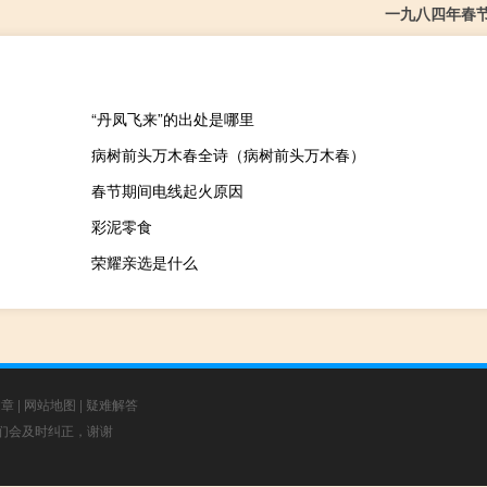
一九八四年春
“丹凤飞来”的出处是哪里
病树前头万木春全诗（病树前头万木春）
春节期间电线起火原因
彩泥零食
荣耀亲选是什么
文章
|
网站地图
|
疑难解答
，我们会及时纠正，谢谢