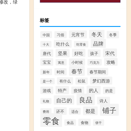
修改，绿
标签
冬天
元宵节
冬季
中国
习俗
品牌
吃什么
十大
吃零食
宋代
坚果
好吃
唐代
孩子
攻略
宝宝
小时候
寓意
巧克力
春节
春节期间
时间
新年
梦幻西游
有什么
松鼠
是一个
的人
特产
游戏
疫情
的是
良品
自己的
诗人
礼物
铺子
都是
还不
适合
费用
零食
食物
食品
饼干