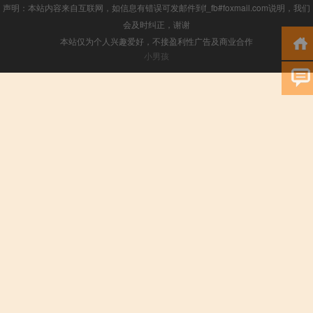
声明：本站内容来自互联网，如信息有错误可发邮件到f_fb#foxmail.com说明，我们
会及时纠正，谢谢
本站仅为个人兴趣爱好，不接盈利性广告及商业合作
小男孩