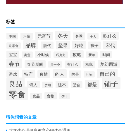
标签
冬天
元宵节
吃什么
冬季
中国
习俗
十大
品牌
宋代
坚果
好吃
唐代
孩子
吃零食
攻略
宝宝
小时候
时间
寓意
巧克力
新年
春节
梦幻西游
春节期间
有什么
松鼠
是一个
自己的
的人
特产
游戏
疫情
的是
礼物
铺子
良品
都是
诗人
还不
适合
费用
零食
食物
食品
饼干
猜你想看的文章
大学生心理健康教育心得体会通用