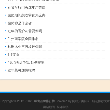
春节车行门头虎年广告语
减肥期间想吃零食怎么办
赣简称是什么省
过年的香炉灰需要倒吗
兰州商学院全国排名
林氏木业三胺板环保吗
6.9零食
“明珰满身”的出处是哪里
过年菜可加热吃吗
Copyright © 2012 - 2026
零食品牌排行榜
Powered by
网站分类目录
|
精选推荐文章
|
网站地图
|
疑难解答