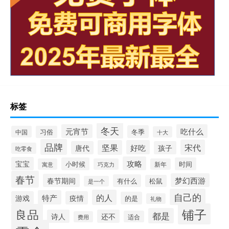
标签
冬天
元宵节
吃什么
冬季
中国
习俗
十大
品牌
宋代
坚果
好吃
唐代
孩子
吃零食
攻略
宝宝
小时候
时间
寓意
巧克力
新年
春节
梦幻西游
春节期间
有什么
松鼠
是一个
自己的
的人
特产
游戏
疫情
的是
礼物
铺子
良品
都是
诗人
还不
适合
费用