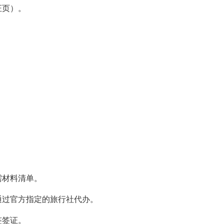
证页）。
。
需材料清单。
通过官方指定的旅行社代办。
签签证。