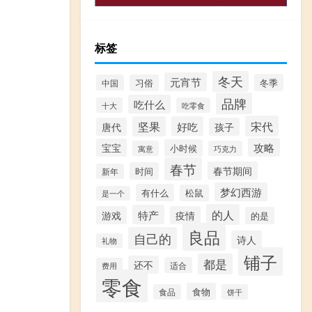
标签
冬天
元宵节
冬季
中国
习俗
品牌
吃什么
十大
吃零食
宋代
坚果
好吃
唐代
孩子
攻略
宝宝
小时候
寓意
巧克力
春节
春节期间
时间
新年
梦幻西游
有什么
松鼠
是一个
的人
特产
游戏
疫情
的是
良品
自己的
诗人
礼物
铺子
都是
还不
适合
费用
零食
食物
食品
饼干