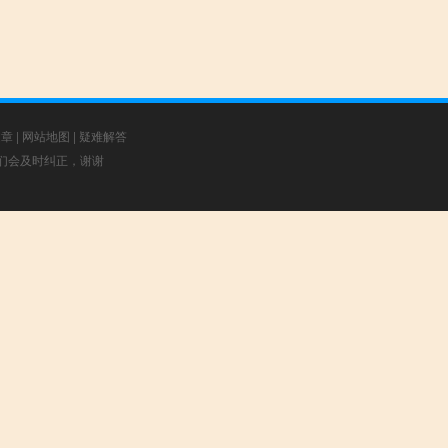
文章
|
网站地图
|
疑难解答
，我们会及时纠正，谢谢