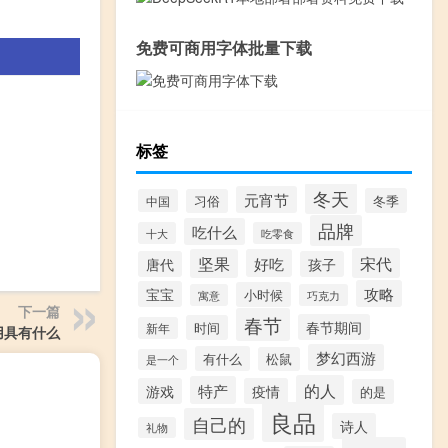
免费可商用字体批量下载
标签
冬天
元宵节
冬季
中国
习俗
品牌
吃什么
十大
吃零食
宋代
坚果
好吃
唐代
孩子
攻略
宝宝
小时候
寓意
巧克力
下一篇
春节
春节期间
时间
新年
用具有什么
梦幻西游
有什么
松鼠
是一个
的人
特产
游戏
疫情
的是
良品
自己的
诗人
礼物