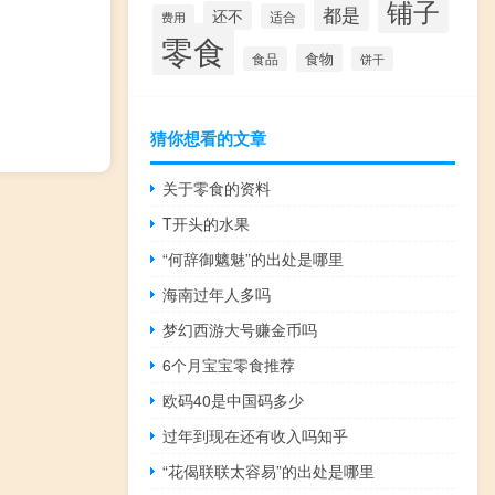
铺子
都是
还不
适合
费用
零食
食物
食品
饼干
猜你想看的文章
关于零食的资料
T开头的水果
“何辞御魑魅”的出处是哪里
海南过年人多吗
梦幻西游大号赚金币吗
6个月宝宝零食推荐
欧码40是中国码多少
过年到现在还有收入吗知乎
“花偈联联太容易”的出处是哪里