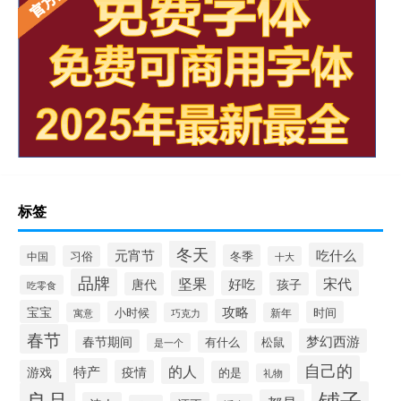
标签
冬天
元宵节
吃什么
冬季
中国
习俗
十大
品牌
宋代
坚果
好吃
唐代
孩子
吃零食
攻略
宝宝
小时候
时间
寓意
巧克力
新年
春节
梦幻西游
春节期间
有什么
松鼠
是一个
自己的
的人
特产
游戏
疫情
的是
礼物
铺子
良品