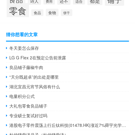
都是
诗人
还不
适合
费用
零食
食物
食品
饼干
猜你想看的文章
冬天姜怎么保存
LG G Flex 2在预定公告前泄露
良品铺子藤椒牛肉
“天分既超卓”的出处是哪里
湖北宜昌元宵节风俗有什么
电量积分公式
大礼包零食良品铺子
专业硕士复试好过吗
港股电子零件震荡上行丘钛科技(01478.HK)涨近7%舜宇光学科技(02382.HK)涨1.5%瑞声科技(02018.HK)涨1%通达集团(00698.HK)等跟涨
杜仲猪骨汤月子（杜仲猪骨汤）