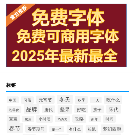
标签
冬天
元宵节
吃什么
冬季
中国
习俗
十大
品牌
宋代
坚果
好吃
唐代
孩子
吃零食
攻略
宝宝
小时候
时间
寓意
巧克力
新年
春节
梦幻西游
春节期间
有什么
松鼠
是一个