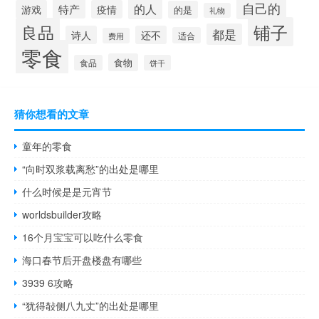
自己的
的人
特产
游戏
疫情
的是
礼物
铺子
良品
都是
诗人
还不
适合
费用
零食
食物
食品
饼干
猜你想看的文章
童年的零食
“向时双浆载离愁”的出处是哪里
什么时候是是元宵节
worldsbuilder攻略
16个月宝宝可以吃什么零食
海口春节后开盘楼盘有哪些
3939 6攻略
“犹得敧侧八九丈”的出处是哪里