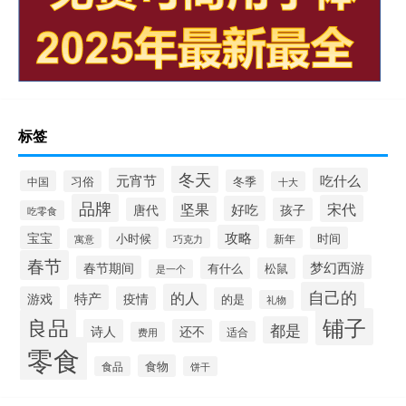
标签
冬天
元宵节
吃什么
冬季
中国
习俗
十大
品牌
宋代
坚果
好吃
唐代
孩子
吃零食
攻略
宝宝
小时候
时间
寓意
巧克力
新年
春节
梦幻西游
春节期间
有什么
松鼠
是一个
自己的
的人
特产
游戏
疫情
的是
礼物
铺子
良品
都是
诗人
还不
适合
费用
零食
食物
食品
饼干