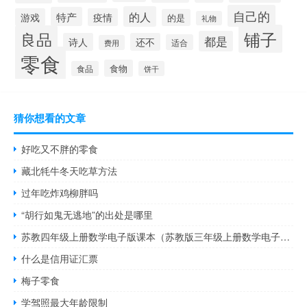
自己的
的人
特产
游戏
疫情
的是
礼物
铺子
良品
都是
诗人
还不
适合
费用
零食
食物
食品
饼干
猜你想看的文章
好吃又不胖的零食
藏北牦牛冬天吃草方法
过年吃炸鸡柳胖吗
“胡行如鬼无逃地”的出处是哪里
苏教四年级上册数学电子版课本（苏教版三年级上册数学电子课本）
什么是信用证汇票
梅子零食
学驾照最大年龄限制