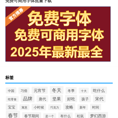
免费可商用字体批量下载
标签
冬天
元宵节
吃什么
冬季
中国
习俗
十大
品牌
宋代
坚果
好吃
唐代
孩子
吃零食
攻略
宝宝
小时候
时间
寓意
巧克力
新年
春节
梦幻西游
春节期间
有什么
松鼠
是一个