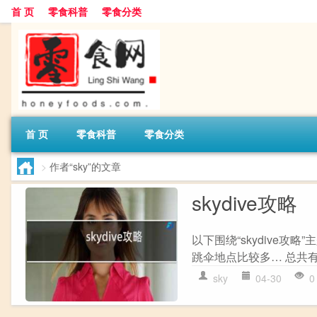
首 页
零食科普
零食分类
首 页
零食科普
零食分类
>
作者“sky”的文章
skydive攻略
以下围绕“skydive
跳伞地点比较多… 总共有1
sky
04-30
0