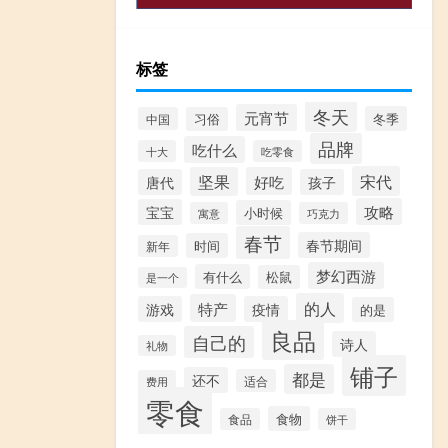
标签
冬天
元宵节
冬季
中国
习俗
品牌
吃什么
十大
吃零食
宋代
坚果
好吃
唐代
孩子
攻略
宝宝
小时候
寓意
巧克力
春节
春节期间
时间
新年
梦幻西游
有什么
松鼠
是一个
的人
特产
游戏
疫情
的是
良品
自己的
诗人
礼物
铺子
都是
还不
适合
费用
零食
食物
食品
饼干