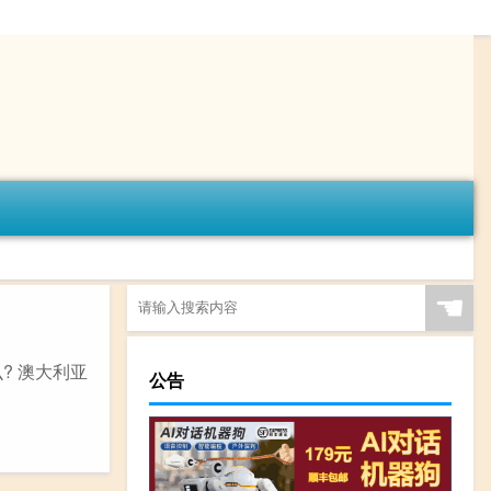
☚
? 澳大利亚
公告