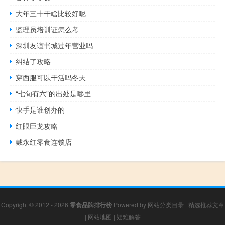
大年三十干啥比较好呢
监理员培训证怎么考
深圳友谊书城过年营业吗
纠结了攻略
穿西服可以干活吗冬天
“七旬有六”的出处是哪里
快手是谁创办的
红眼巨龙攻略
戴永红零食连锁店
Copyright © 2012 - 2026
零食品牌排行榜
Powered by
网站分类目录
|
精选推荐文章
|
网站地图
|
疑难解答