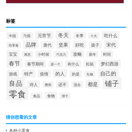
标签
冬天
元宵节
吃什么
冬季
中国
习俗
十大
品牌
宋代
坚果
好吃
唐代
孩子
吃零食
攻略
宝宝
小时候
时间
寓意
巧克力
新年
春节
梦幻西游
春节期间
有什么
松鼠
是一个
自己的
的人
特产
游戏
疫情
的是
礼物
铺子
良品
都是
诗人
还不
适合
费用
零食
食物
食品
饼干
猜你想看的文章
各种小零食