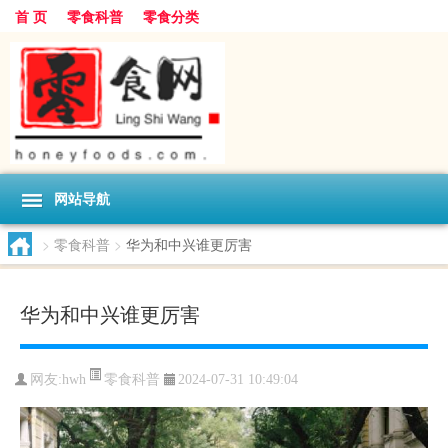
首 页
零食科普
零食分类
网站导航
>
零食科普
>
华为和中兴谁更厉害
华为和中兴谁更厉害
零食科普
网友:
hwh
2024-07-31 10:49:04