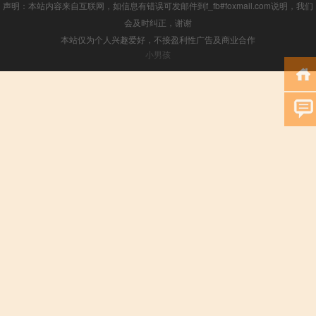
声明：本站内容来自互联网，如信息有错误可发邮件到f_fb#foxmail.com说明，我们
会及时纠正，谢谢
本站仅为个人兴趣爱好，不接盈利性广告及商业合作
小男孩