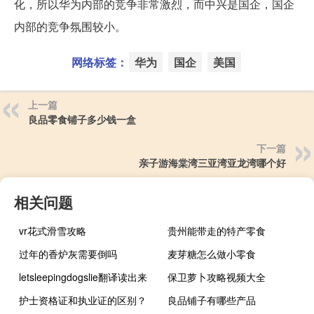
化，所以华为内部的竞争非常激烈，而中兴是国企，国企
内部的竞争氛围较小。
网络标签：
华为
国企
美国
上一篇
良品零食铺子多少钱一盒
下一篇
亲子游海棠湾三亚湾亚龙湾哪个好
相关问题
vr花式滑雪攻略
贵州能带走的特产零食
过年的香炉灰需要倒吗
麦芽糖怎么做小零食
letsleepingdogslie翻译读出来
保卫萝卜攻略视频大全
护士资格证和执业证的区别？
良品铺子有哪些产品