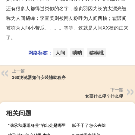
还有很多人都得过类似的名字，姜贞羽因为长的太漂亮被
称为人间貂蝉；李宣美则被网友称呼为人间西柚；翟潇闻
被称为人间小苦瓜。。。。等等。这就是人间XX梗的由来
了。
网络标签：
人间
唢呐
猕猴桃
上一篇
360浏览器如何安装辅助程序
下一篇
女票什么梗？什么梗
相关问题
“满承秋露瑶杯莹”的出处是哪里
腻子干了怎么去除
快到过年怎么贴甲片快
100种零食清单