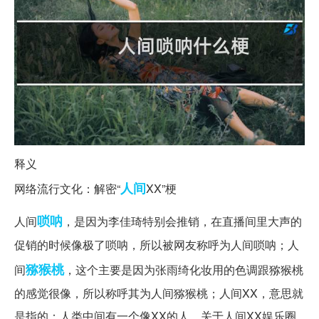
释义
人间
网络流行文化：解密“
XX”梗
唢呐
人间
，是因为李佳琦特别会推销，在直播间里大声的
促销的时候像极了唢呐，所以被网友称呼为人间唢呐；人
猕猴桃
间
，这个主要是因为张雨绮化妆用的色调跟猕猴桃
的感觉很像，所以称呼其为人间猕猴桃；人间XX，意思就
是指的：人类中间有一个像XX的人，关于人间XX娱乐圈