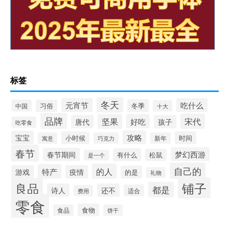
标签
冬天
元宵节
吃什么
冬季
中国
习俗
十大
品牌
宋代
坚果
好吃
唐代
孩子
吃零食
攻略
宝宝
小时候
时间
寓意
巧克力
新年
春节
梦幻西游
春节期间
有什么
松鼠
是一个
自己的
的人
特产
游戏
疫情
的是
礼物
铺子
良品
都是
诗人
还不
适合
费用
零食
食物
食品
饼干