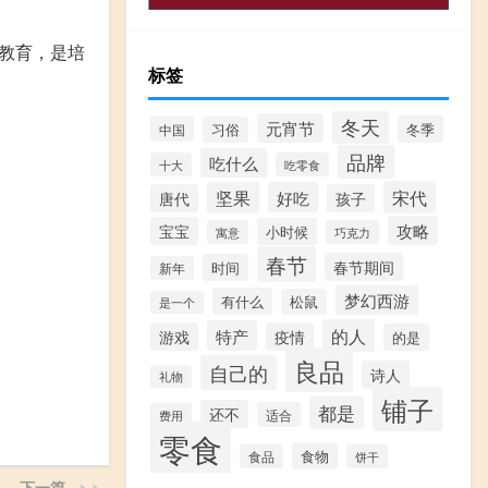
教育，是培
标签
冬天
元宵节
冬季
中国
习俗
品牌
吃什么
十大
吃零食
宋代
坚果
好吃
唐代
孩子
攻略
宝宝
小时候
寓意
巧克力
春节
春节期间
时间
新年
梦幻西游
有什么
松鼠
是一个
的人
特产
游戏
疫情
的是
良品
自己的
诗人
礼物
铺子
都是
还不
适合
费用
零食
食物
食品
饼干
下一篇