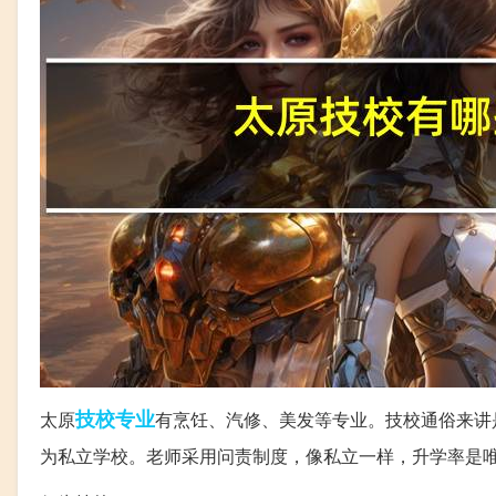
技校
专业
太原
有烹饪、汽修、美发等专业。技校通俗来讲
为私立学校。老师采用问责制度，像私立一样，升学率是