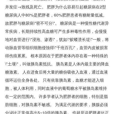
并发症→致残及死亡。 肥胖为什么容易引起糖尿病在2型
糖尿病人中80%是肥胖者，60%肥胖患者有糖耐量低减。
故肥胖与糖尿病\"密不可分\"。 糖尿病是一种慢性糖代谢异
常疾病，长期持续性高血糖可产生多种毒性作用，会慢慢
地对血管进行\"浸泡、渗透\"，犹如\"蚁蝼溃长堤\"一般，将
动脉血管等组织细胞侵蚀得\"千疮百孔\"，血管内皮被损害
得伤痕累累。 根本原因在于肥胖者体内存在着一种特殊的
\"土壤\"，叫做胰岛素抵抗。 胰岛素是人体内最主要的降血
糖激素。 人在进食后将大量的糖份吸收入血液，通过血液
循环运往全身各处。 只有依靠胰岛素，血糖才能进入细
胞，被人体利用，同时血液中的葡萄糖水平被胰岛素维持
在一定的范围内。 许多学者认为肥胖者的细胞，特别是脂
肪细胞，对胰岛素不敏感。 为满足代谢的要求，胰腺必须
分泌比正常值高出5~10倍的胰岛素。 也就是说肥胖者比正