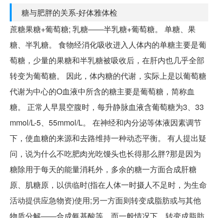
糖与肥胖的关系-好体雅体检
蔗糖果糖+葡萄糖; 乳糖――半乳糖+葡萄糖。 单糖、果
糖、半乳糖。 食物经消化吸收进入人体内的单糖主要是葡
萄糖，少量的果糖和半乳糖被吸收后，在肝内也几乎全部
转变为葡萄糖。 因此，体内糖的代谢，实际上是以葡萄糖
代谢为中心的O血液中所含的糖主要是葡萄糖，简称血
糖。 正常人早晨空腹时，每升静脉血液含葡萄糖为3、33
mmol/L-5、55mmol/L。 在神经和内分泌等体液因素调节
下，使血糖的来源和去路维持一种动态平衡。 有人提出疑
问，说为什么不吃肥肉光吃馒头也长得那么胖?那是因为
糖除用于每天的能量消耗外，多余的糖一方面合成肝糖
原、肌糖原，以供临时(指在人体一时摄人不足时，为生命
活动提供应急物资)使用;另一方面则转变成脂肪或与其他
物质分解――合成氨基酸等，而一般情况下，转变成脂肪