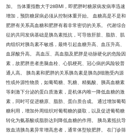
加。 当体重指数大于28BMI，即肥胖时糖尿病发病率迅速
增加，预防糖尿病必须从控制体重开始。 血糖高是不是和
肥胖有关系高血糖和肥胖有着非常密切的关系。 代谢综合
征的共同发病基础是胰岛素抵抗，可导致肝脏、脂肪、肌
肉组织对胰岛素不敏感，最终引起血糖升高、血压升高、
血尿酸升高。 高血压、高血脂及肥胖是动脉硬化的危险因
素，故肥胖患者患脑血栓、心肌梗死、冠心病的风险较普
通人高。 胰岛素和肥胖的关系胰岛素是胰岛β细胞受内源
性或外源性物质，如葡萄糖、乳糖、精氨酸、胰高血糖素
等刺激下分泌的蛋白质激素，是机体内唯一降低血糖的激
素，同时可促进糖原、脂肪、蛋白质合成。 通过增加葡萄
糖利用，增加外周组织对葡萄糖的摄取，以及促进葡萄糖
转化为氨基酸或脂肪达到降低血糖的作用。 胰岛素抵抗导
致血清胰岛素异常增高患者，通常体型较肥胖。 在门诊筛