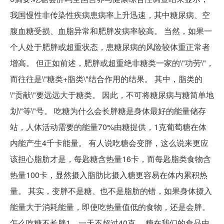
我国慢性非传染性疾病患病率上升迅速，其中糖尿病、空
腹血糖受损、血脂异常和肥胖发病率较高。 当然，如果一
个人处于肥胖或超重状态，患糖尿病的风险较体重正常者
增高。 但正如前述，肥胖或超重绝非糖类一家的\"功劳\"，
而往往是\"糖类+脂类\"结合作用的结果。 其中，脂类的
\"贡献\"要远远大于糖类。 因此，不可将糖尿病与糖简单地
划\"等\"号。 吃糖为什么会长胖糖是身体最好的能量储存
站，人体活动需要的能量70%由糖提供，1克葡萄糖在体
内能产生4千卡能量。 有人说吃糖会变胖，这么说来更应
该担心脂肪才是，每匙糖含热量16卡，而每匙脂类食物含
热量100卡，显然摄入脂肪比摄入糖更容易在体内累积热
量。 其实，变胖不是糖、也不是脂肪的错，如果身体摄入
能量大于消耗能量，即使吃热量值低的食物，还是会胖。
怎么吃糖不长胖1、一天不超过40克。 糖在我们的食品中