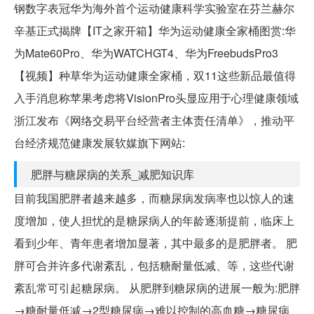
钢数字表冠华为海外首个运动健康科学实验室在芬兰赫尔
辛基正式揭牌【IT之家开箱】华为运动健康全家桶图赏:华
为Mate60Pro、华为WATCHGT4、华为FreebudsPro3
【视频】种草华为运动健康全家桶，双11这些新品最值得
入手消息称苹果考虑将VisionPro头显应用于心理健康领域
浙江发布《网络交易平台经营者主体责任清单》，推动平
台经济规范健康发展软媒旗下网站:
肥胖与糖尿病的关系_减肥知识库
目前我国肥胖者越来越多，而糖尿病发病率也以惊人的速
度增加，使人担忧的是糖尿病人的年龄逐渐提前，临床上
看到少年、青年患者增加显著，其中最多的是肥胖者。 肥
胖可合并许多代谢紊乱，包括糖耐量低减、等，这些代谢
紊乱常可引起糖尿病。 从肥胖到糖尿病的进展一般为:肥胖
→糖耐量低减→2型糖尿病→难以控制的高血糖→糖尿病