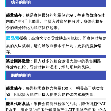
糖分的影响
能量储存
：糖是身体最好的能量储存站，每克葡萄糖在体
内能产生4千卡能量。当摄入过多的糖分时，身体会将多
余的糖分转化为脂肪储存起来。
胰岛素
抵抗
：高糖饮食会导致胰岛素抵抗，即身体对胰岛
素的反应减弱，进而导致血糖水平升高，更多的脂肪储
存。
奖赏回路激活
：摄入过多的糖会激活大脑中的奖赏回路，
释放多巴胺，导致对糖的渴求，增加肥胖的风险。
脂肪的影响
能量储存
：每匙脂类食物含热量100卡，明显高于糖类食
物，因此摄入脂肪比摄入糖更容易在体内累积热量。
能量代谢紊乱
：果糖会抑制线粒体的活动，降低细胞中AT
P水平，阻止脂肪细胞分解脂肪产生ATP来补充细胞中的A