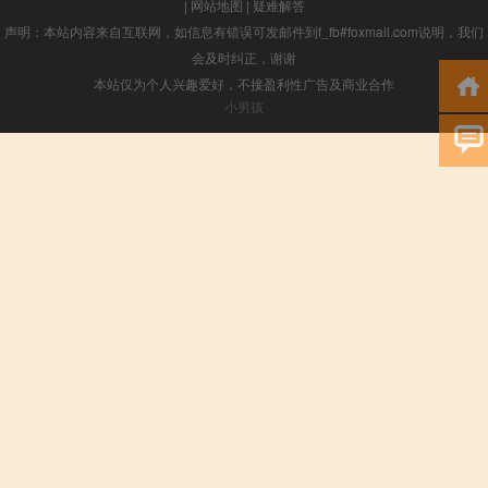
|
网站地图
|
疑难解答
声明：本站内容来自互联网，如信息有错误可发邮件到f_fb#foxmail.com说明，我们
会及时纠正，谢谢
本站仅为个人兴趣爱好，不接盈利性广告及商业合作
小男孩