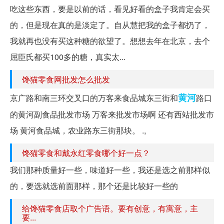
吃这些东西，要是以前的话，看见好看的盒子我肯定会买
的，但是现在真的是淡定了。自从慧把我的盒子都扔了，
我就再也没有买这种糖的欲望了。想想去年在北京，去个
屈臣氏都买100多的糖，真实太...
馋猫零食网批发怎么批发
黄河
京广路和南三环交叉口的万客来食品城东三街和
路口
的黄河副食品批发市场 万客来批发市场啊 还有西站批发市
场 黄河食品城，农业路东三街那块。 .,
馋猫零食和戴永红零食哪个好一点？
我们那种质量好一些，味道好一些，我还是选之前那样似
的，要选就选前面那样，那个还是比较好一些的
给馋猫零食店取个广告语。要有创意，有寓意，主
要...