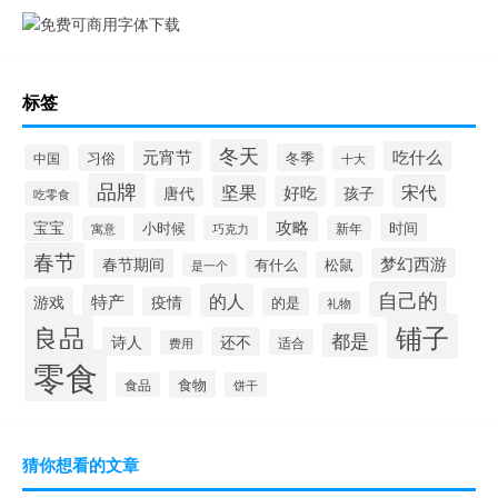
标签
冬天
元宵节
吃什么
冬季
中国
习俗
十大
品牌
宋代
坚果
好吃
唐代
孩子
吃零食
攻略
宝宝
小时候
时间
寓意
巧克力
新年
春节
梦幻西游
春节期间
有什么
松鼠
是一个
自己的
的人
特产
游戏
疫情
的是
礼物
铺子
良品
都是
诗人
还不
适合
费用
零食
食物
食品
饼干
猜你想看的文章