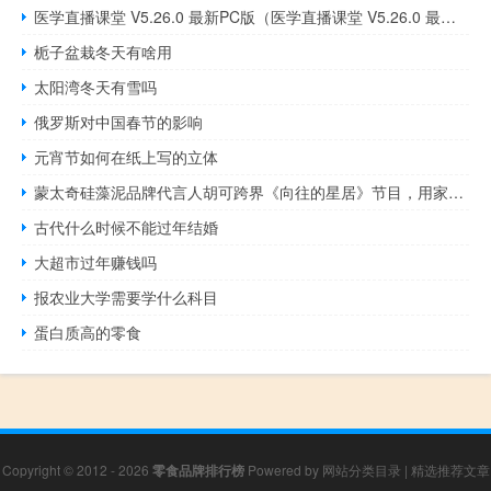
医学直播课堂 V5.26.0 最新PC版（医学直播课堂 V5.26.0 最新PC版功能简介）
栀子盆栽冬天有啥用
太阳湾冬天有雪吗
俄罗斯对中国春节的影响
元宵节如何在纸上写的立体
蒙太奇硅藻泥品牌代言人胡可跨界《向往的星居》节目，用家装设计传递幸福
古代什么时候不能过年结婚
大超市过年赚钱吗
报农业大学需要学什么科目
蛋白质高的零食
Copyright © 2012 - 2026
零食品牌排行榜
Powered by
网站分类目录
|
精选推荐文章